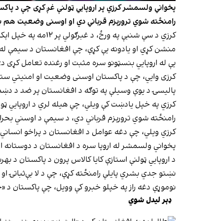
پخواني ولسمشر کرزي پر اروپايي ټولنې غږ کړی چې د پاکس
رامنځته شوي ترورېزم قرباني دي او اوسنی وضعیت هم بای
کرزي د سې شنبې په 
منشن کړي او یادونه یې کړې، چې افغانستان د سیمې له 
یې له اروپايي بنسټونو سره مثبت او رغنده تعامل کړی د
کرزی وايي، چې د پاکستان اوسنی وضعیت او امنیتي ستونزې
پالیسۍ د یوې وسیلې په توګه د افغانستان پر ضد د دښمنا
کرزي په خپل یادښت کې ویلي، چې هیله لري د اروپايي ټول
رامنځته شوي ترورېزم قرباني دي، د سیمې د اوسني بحرا
کرزي ویلي، چې دغه عوامل د افغانستان د پراخو انساني
پخواني ولسمشر له اروپا سره د افغانستان د دوستانه اړیک
د اروپايي ټولنې استازې کایا کالاس پرون د پاکستان د ب
نښتو جدي بشري پایلې رامنځته کړې، چې د لا بې‌ثباتۍ او 
نوموړې دغه راز په خپلو خبرو کې وویل، چې پاکستان د «
ډېر لیدل شوي