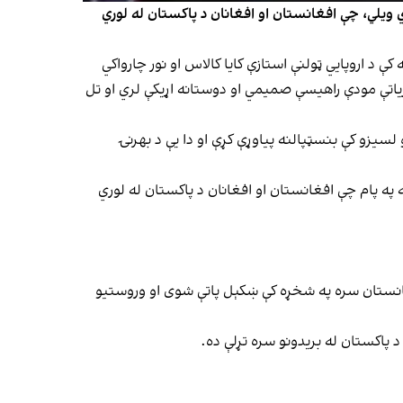
 ویلي، چې افغانستان او افغانان د پاکستان له لوري
منیت په برخه کې د اروپايي ټولنې استازې کایا کالاس او نور چارواکي
یاتې مودې راهیسې صمیمي او دوستانه اړیکې لري او تل
سیزو کې بنسټپالنه پیاوړې کړې او دا یې د بهرنۍ
په پام چې افغانستان او افغانان د پاکستان له لوري
افغانستان سره په شخړه کې ښکېل پاتې شوی او وروستیو
 پاکستان له بریدونو سره تړلې ده.