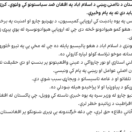
تان د ناامنۍ رېښې د اسلام اباد په افغان ضد سیاستونو کې ولټوي. کرزي
د دې ته په پام وڅیړي.
ورځ، د غبرګولي پر ۱۲مه په خپل اېکس په یوه یادښت کې اروپايي کمیسیون، د بهرنیو چارو او ا
هغو کمو هېوادونو څخه دی چې له اروپايي هېوادونوسره له یوې پېړۍ ز
ی.
 د اسلام اباد د هغو پالیسیو پایله ده چې له مخې یې په تېرو څلورو ل
نه موخو ترلاسه کولو لپاره کارولې ده.
نې استازې او نور چارواکي د عیني واقعیتونو پر بنسټ او دې حقیقت ته 
ن اصلي عوامل او ریښې په پام کې ونیسي.
 تلفاتو او د عامه تاسیساتو د ویجاړۍ سبب شوي دي.
و د پیاوړتیا او لا پراخېدو هیله ښودلې ده.
هرنیو چارو له وزیر سره په یوه خبري ناسته کې وویل، چې پاکستان له 
افراطیت د زیاتېدو خطر لري.
ځاني دفاع» حق لري، چې دغه څرګندونه یې ډېری شنونکو پر افغانستان د