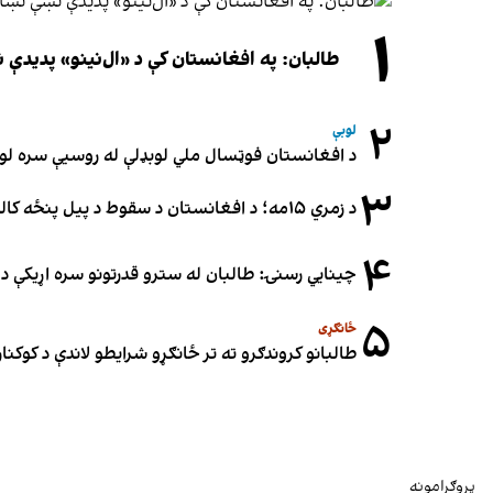
۱
طالبان: په افغانستان کې د «ال‌نینو» پدید
۲
لوبې
د افغانستان فوټسال ملي لوبډلې له روسیې سره لوبه ۳-۳ مساوي 
۳
د زمري ۱۵مه؛ د افغانستان د سقوط د پیل پنځه کاله او دوامدارې ننګونې
۴
چینایي رسنۍ: طالبان له سترو قدرتونو سره اړیکې د س
۵
ځانګړی
طالبانو کروندګرو ته تر ځانګړو شرایطو لاندې د کوکنارو
پروګرامونه