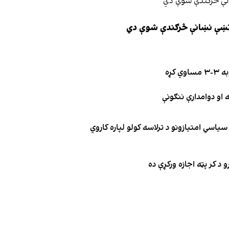
ې نښې نښانې څرګندې شوې دي
کړه
یاسي امتیازونو د ترلاسه کولو لپاره کاروي
 د کر پټه اجازه ورکړې ده