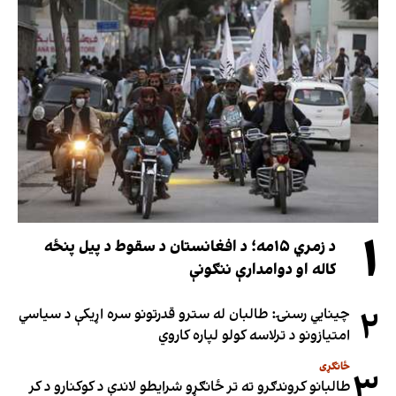
۱
د زمري ۱۵مه؛ د افغانستان د سقوط د پیل پنځه
کاله او دوامدارې ننګونې
۲
چینایي رسنۍ: طالبان له سترو قدرتونو سره اړیکې د سیاسي
امتیازونو د ترلاسه کولو لپاره کاروي
ځانګړی
۳
طالبانو کروندګرو ته تر ځانګړو شرایطو لاندې د کوکنارو د کر