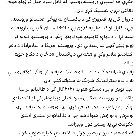
جګړې څو لسیزې وروسته روسیې له کابل سره خپل تر ټولو مهم
دفاعي تړون لاسلیک کړی دی.
د روان کال په فبرورۍ کې د پاکستان له پوځي عملیاتو وروسته،
چې د کابل او کندهار په ګډون یې د افغانستان ځینې ښارونه په
نښه کړل، د دواړو ګاونډیو هېوادونو اړیکې د وروستیو کلونو تر
ټولو ټیټې کچې ته رسېدلې دي. وروسته امریکا د اسلام‌اباد د دغو
اقداماتو ملاتړ وکړ او هغه یې د پاکستان «د ځان د دفاع حق»
وباله.
په دې شرایطو کې، د طالبانو مشرتابه په زیاتېدونکې توګه روسیې
ته د یوه ستراتیژیک شریک په سترګه کتلي دي.
انډیا ټوډې وايي، مسکو هم په ۲۰۲۱ کال کې د طالبانو تر بیا
واکمنېدو وروسته له کابل سره خپلې ډیپلوماټیکې او اقتصادي
اړیکې په پرله‌پسې ډول پراخې کړې دي. وروسته روسیه د نړۍ
لومړنی او یوازینی هېواد شو چې د طالبانو تر مشرۍ لاندې
حکومت یې په رسمي ډول وپېژاند.
که څه هم د تړون بشپړ جزئیات لا نه دي خپاره شوي، خو د