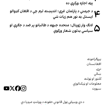
پټه اجازه ورکړې ده
۴
د جرمني د پارلمان غړې: اندېښنه لرم چې د افغان کډوالو
ایستل به نور هم زیات شي
۵
لانګ وار ژورنال: متحده جبهه د طالبانو پر ضد د جګړې او
سیاسي بدلون شعار ورکوي
پروګرامونه
افغانستان
نړۍ
ښځې
کلتور او ټولنه
معلومات او ټېکنالوژي
سپورت
د دې وېبپاڼې ټول قانوني حقونه د وولنټ میډیا دي