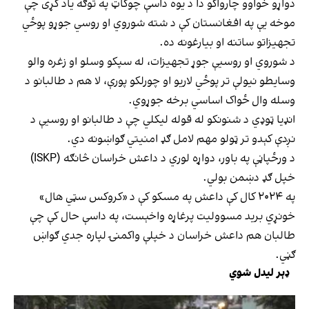
دواړو خواوو چارواکو دا د یوه داسې چوکاټ په توګه یاد کړی چې
موخه یې په افغانستان کې د شته شوروي او روسي جوړو پوځي
تجهیزاتو ساتنه او بیارغونه ده.
د شوروي او روسیې جوړ تجهیزات، له سپکو وسلو او زغره والو
وسایطو نیولې تر پوځي لاریو او چورلکو پورې، لا هم د طالبانو د
وسله وال ځواک اساسي برخه جوړوي.
انډیا ټوډي د شنونکو له قوله لیکلي چې د طالبانو او روسیې د
نږدې کېدو تر ټولو مهم لامل ګډ امنیتي ګواښونه دي.
د ورځپاڼې په باور، دواړه لوري د داعش خراسان څانګه (ISKP)
خپل ګډ دښمن بولي.
په ۲۰۲۴ کال کې داعش په مسکو کې د «کروکس سټي هال»
خونړي برید مسوولیت پرغاړه واخېست، په داسې حال کې چې
طالبان هم داعش خراسان د خپلې واکمنۍ لپاره جدي ګواښ
ګڼي.
ډېر لیدل شوي