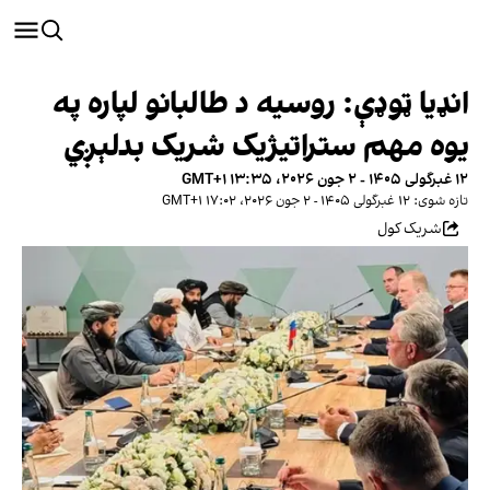
انډیا ټوډې: روسیه د طالبانو لپاره په
یوه مهم ستراتیژیک شریک بدلېږي
۱۲ غبرگولی ۱۴۰۵ - ۲ جون ۲۰۲۶، ۱۳:۳۵ GMT+۱
تازه شوی: ۱۲ غبرگولی ۱۴۰۵ - ۲ جون ۲۰۲۶، ۱۷:۰۲ GMT+۱
شریک کول