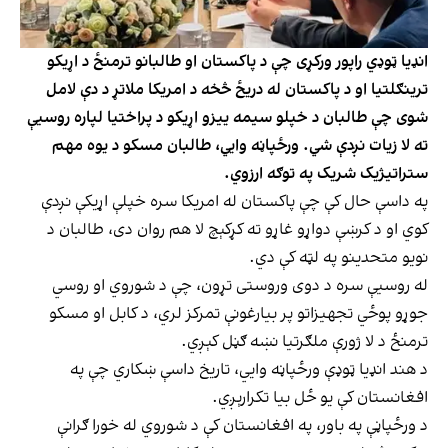
انډیا ټوډي راپور ورکړی چې د پاکستان او طالبانو ترمنځ د اړیکو
ترینګلتیا او د پاکستان له دریځ څخه د امریکا ملاتړ د دې لامل
شوی چې طالبان د خپلو سیمه ییزو اړیکو د پراختیا لپاره روسیې
ته لا زیات نږدې شي. ورځپاڼه وايي، طالبان مسکو د یوه مهم
ستراتیژیک شریک په توګه ارزوي.
په داسې حال کې چې پاکستان له امریکا سره خپلې اړیکې نږدې
کوي او د کرښې دواړو غاړو ته کړکېچ لا هم روان دی، طالبان د
نویو متحدینو په لټه کې دي.
له روسیې سره د دوی وروستی تړون، چې د شوروي او روسي
جوړو پوځي تجهیزاتو پر بیارغونې تمرکز لري، د کابل او مسکو
ترمنځ د لا ژورې ملګرتیا نښه ګڼل کېږي.
د هند انډیا ټوډې ورځپاڼه وايي، تاریخ داسې ښکاري چې په
افغانستان کې یو ځل بیا تکرارېږي.
د ورځپاڼې په باور، په افغانستان کې د شوروي له خورا ګرانې