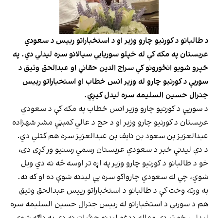
د طالبانو د کورنیو چارو وزیر او د استخباراتو رییس د سعودي
عربستان په مکه کې له خپلو سوریايي سیالانو سره لیدلي دي. په
خپرو شویو انځورونو کې سراج الدین حقاني او عبدالحق وثیق د
سوربې د کورنیو چارو له وزیر انس خطاب او استخباراتو رییس
جنرال حسین السلیمه سره لیدل کیږي.
د سوریې د کورنیو چارو وزیر انس خطاب په مکه کې د سعودي
عربستان د کورنیو چارو وزیر او د حج د عالي کمېټې مشر شهزاده
عبدالعزیز بن سعود بن نایف بن عبدالعزیز سره هم کتلي دي.
د دې لیدنې خبر د سعودي عربستان رسمي رسنیو ور کړی دی،
خو د طالبانو د کورنیو چارو وزیر په اړه تر اوسه څه نه دي ویل
شوي، چې له سعودي چارواکو سره یې لیدنه شوې ده او که نه.
په ورته وخت کې د طالبانو د استخباراتو رییس عبدالحق وثیق
هم د سوریې د استخباراتو له رییس جنرال حسین السلیمه سره