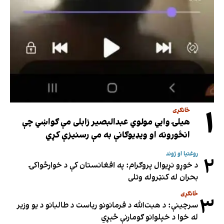
۱
ځانګړی
هیلۍ وایي مولوي عبدالبصیر زابلی مې ګواښي چې
انځورونه او ویډیوګانې به مې رسنیزې کړي
روغتیا او ژوند
۲
د خوړو نړیوال پروګرام: په افغانستان کې د خوارځواکۍ
بحران له کنټروله وتلی
ځانګړی
۳
سرچینې: د هبت‌الله د فرمانونو ریاست د طالبانو د یو وزیر
له خوا د خپلوانو ګومارنې څېړي