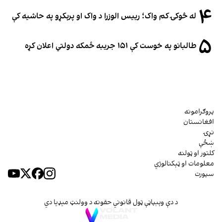
۴
له څوکۍ کم واک؛ رییس الوزرا د واک او پرېکړو په حاشیه کې
۵
طالبانو په خوست کې ۱۵۱ جریبه ځمکه دولتي اعلان کړه
پروګرامونه
افغانستان
نړۍ
ښځې
کلتور او ټولنه
معلومات او ټېکنالوژي
سپورت
د دې وېبپاڼې ټول قانوني حقونه د وولنټ میډیا دي