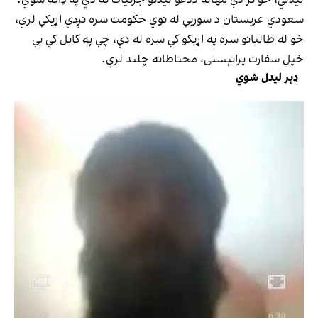
لیدلي، خو تر دې مهاله ددغو لیدنو جزئیات نه دي په ډاګه شوي.
سعودي عربستان د سوریې له نوي حکومت سره نږدې اړیکې لري،
خو له طالبانو سره په اړیکو کې سره له دې، چې په کابل کې یې
خپل سفارت پرانېستی، محتاطانه چلند لري.
ډېر لیدل شوي