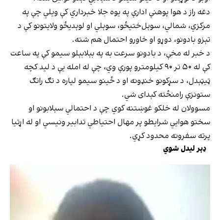
دغه راز د هوا پوهنې ادارې په یوه جلا خبرداري کې ویلي چې په
مرکزي، شمالي، سوېل‌ختیځو، سوېلي او لوېدیځو ولایتونو کې د
تېزو بادونو، دوړو او خاورو احتمال هم شته.
د خبر له مخې، د بادونو سرعت به په بېلابېلو سیمو کې په ساعت
کې له ۵۰ تر ۹۰ کیلومترو پورې وي، چې له امله یې د لید کچه
ټیټېدل، د سړکونو خنډونه او د ځینو سیمو لپاره د تګ راتګ
ستونزې رامنځته کېدای شي.
مسوولان له خلکو غوښتنه کوي چې د احتمالي سېلابونو او
سختو هوايي شرایطو پر مهال احتیاطي تدابیر ونیسي او له اړتیا
پرته سفرونه محدود کړي.
ډېر لیدل شوي