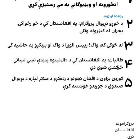
انځورونه او ویډیوګانې به مې رسنیزې کړي
روغتیا او ژوند
۲
د خوړو نړیوال پروګرام: په افغانستان کې د خوارځواکۍ
بحران له کنټروله وتلی
۳
له څوکۍ کم واک؛ رییس الوزرا د واک او پرېکړو په حاشیه کې
۴
طالبان: په افغانستان کې د «ال‌نینو» پدیدې نښې نښانې
څرګندې شوې دي
۵
ګورډن براون د افغان نجونو د زده‌کړو د ملاتړ لپاره د نړیوال
صندوق د جوړېدو غوښتنه کړې
پروګرامونه
افغانستان
نړۍ