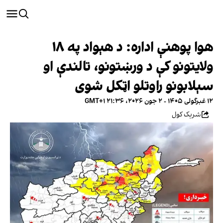
هوا پوهنې اداره: د هېواد په ۱۸
ولایتونو کې د ورښتونو، تالندې او
سېلابونو راوتلو اټکل شوی
۱۲ غبرگولی ۱۴۰۵ - ۲ جون ۲۰۲۶، ۲۱:۳۶ GMT+۱
شریک کول