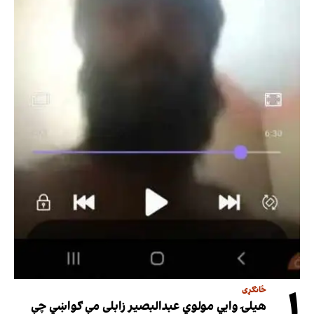
۱
ځانګړی
هیلۍ وایي مولوي عبدالبصیر زابلی مې ګواښي چې