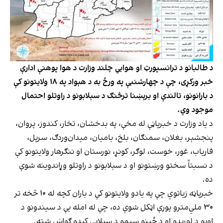
د طالبانو د ترانسپورټ او هوايي چلند وزارت د هوا پوهنې ادارې
خبر ورکړی، چې د چهارشنبې په ورځ به د هېواد په ۱۸ ولایتونو کې
د بارانونو، تالندې او برېښنا ترڅنګ د سېلابونو د راوتلو احتمال
موجود وي.
د یاد وزارت د خبرپاڼې له مخې، په بدخشان، تخار، کندوز، پروان،
پنجشېر، بغلان، سمنګان، بلخ، بامیان، میدان‌وردګ، سرپل،
فاریاب، غور، خوست، لوګر، کونړ، نورستان او ننګرهار ولایتونو کې
د نسبتاً سختو ورښتونو او د سېلابونو د راوتلو وړاندوینه شوې
ده.
خبرپاڼه زیاتوي چې په یادو ولایتونو کې د باران کچه له ۱۰ څخه تر
۳۰ ملي‌مترو پورې اټکل شوې ده، چې له امله یې د سیندونو د
اوبو د لوړېدو او د ځینو سیمو د سېلابي کېدو ګواښ شته.