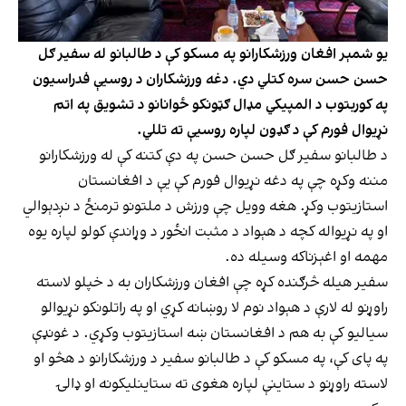
یو شمېر افغان ورزشکارانو په مسکو کې د طالبانو له سفیر ګل
حسن حسن سره کتلي دي. دغه ورزشکاران د روسیې فدراسیون
په کوربتوب د المپیکي مډال ګټونکو ځوانانو د تشویق په اتم
نړیوال فورم کې د ګډون لپاره روسیې ته تللي.
د طالبانو سفیر ګل حسن حسن په دې کتنه کې له ورزشکارانو
مننه وکړه چې په دغه نړیوال فورم کې یې د افغانستان
استازیتوب وکړ. هغه وویل چې ورزش د ملتونو ترمنځ د نږدېوالي
او په نړیواله کچه د هېواد د مثبت انځور د وړاندې کولو لپاره یوه
مهمه او اغېزناکه وسیله ده.
سفیر هیله څرګنده کړه چې افغان ورزشکاران به د خپلو لاسته
راوړنو له لارې د هېواد نوم لا روښانه کړي او په راتلونکو نړیوالو
سیالیو کې به هم د افغانستان ښه استازیتوب وکړي. د غونډې
په پای کې، په مسکو کې د طالبانو سفیر د ورزشکارانو د هڅو او
لاسته راوړنو د ستاینې لپاره هغوی ته ستاینلیکونه او ډالۍ