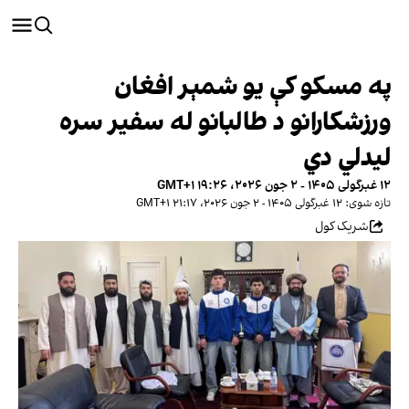
په مسکو کې یو شمېر افغان
ورزشکارانو د طالبانو له سفیر سره
لیدلي دي
۱۲ غبرگولی ۱۴۰۵ - ۲ جون ۲۰۲۶، ۱۹:۲۶ GMT+۱
تازه شوی: ۱۲ غبرگولی ۱۴۰۵ - ۲ جون ۲۰۲۶، ۲۱:۱۷ GMT+۱
شریک کول