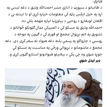
ورکړې.
د طالبانو د سپورټ د ادارې مشر احمدالله وثیق د دغه لیدنې په
اړه په خپل اېکس پاڼه کې معلومات خپاره کړي او دا لیدنه یې د
افغان لوبغاړو د روحیې د پیاوړتیا لپاره مهمه بللې ده.
احمدالله وثیق په مسکو کې د المپیکي مډال ګټونکو ځوانانو د
تشویق په اتم نړیوال مجمع او فورم کې د ګډون په موخه د
روسیې د چارواکو په رسمي بلنه دغه هېواد ته سفر کړی دی. دغه
مجمع د ماشومانو د نړیوالې ورځې په مناسبت په مسکو کې
جوړه شوې وه چې پکې د بېلابېلو هېوادونو استازو ګډون کړی و.
ډېر لیدل شوي