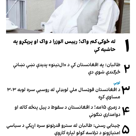
۱
له څوکۍ کم واک؛ رییس الوزرا د واک او پرېکړو په
حاشیه کې
۲
طالبان: په افغانستان کې د «ال‌نینو» پدیدې نښې نښانې
څرګندې شوې دي
لوبې
۳
د افغانستان فوټسال ملي لوبډلې له روسیې سره لوبه ۳-۳
مساوي کړه
۴
د زمري ۱۵مه؛ د افغانستان د سقوط د پیل پنځه کاله او
دوامدارې ننګونې
۵
چینایي رسنۍ: طالبان له سترو قدرتونو سره اړیکې د سیاسي
امتیازونو د ترلاسه کولو لپاره کاروي