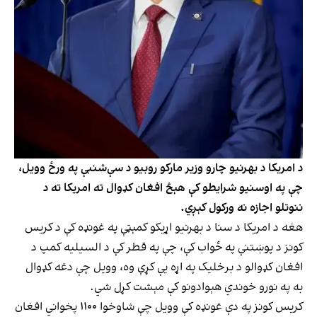
د امریکا د بهرنیو چارو وزیر مارکو روبیو د سې‌شنبې په ورځ وویل،
چې په اوسنیو شرایطو کې هېڅ افغان کډوال ته امریکا ته د
ننوتلو اجازه نه ورکول کېږي.
هغه د امریکا د سنا د بهرنیو اړیکو کمېټې په غونډه کې د کریس
کونز د پوښتنې په ځواب کې، چې په قطر کې د السیلیه کمپ د
افغان کډوالو د برخلیک په اړه یې کړې وه، وویل چې دغه کډوال
به په نورو خوندي هېوادونو کې مېشت کړل شي.
کریس کونز په دې غونډه کې وویل چې شاوخوا ۱۱۰۰ پخواني افغان