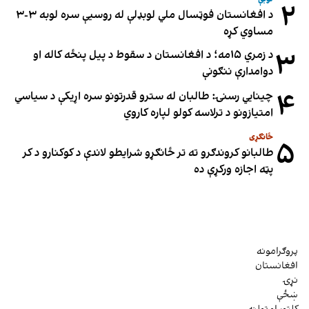
۲
د افغانستان فوټسال ملي لوبډلې له روسیې سره لوبه ۳-۳
مساوي کړه
۳
د زمري ۱۵مه؛ د افغانستان د سقوط د پیل پنځه کاله او
دوامدارې ننګونې
۴
چینایي رسنۍ: طالبان له سترو قدرتونو سره اړیکې د سیاسي
امتیازونو د ترلاسه کولو لپاره کاروي
ځانګړی
۵
طالبانو کروندګرو ته تر ځانګړو شرایطو لاندې د کوکنارو د کر
پټه اجازه ورکړې ده
پروګرامونه
افغانستان
نړۍ
ښځې