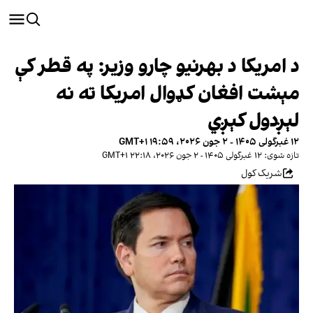
د امریکا د بهرنیو چارو وزیر: په قطر کې
مېشت افغان کډوال امریکا ته نه
لېږدول کېږي
۱۲ غبرگولی ۱۴۰۵ - ۲ جون ۲۰۲۶، ۱۹:۵۹ GMT+۱
تازه شوی: ۱۲ غبرگولی ۱۴۰۵ - ۲ جون ۲۰۲۶، ۲۲:۱۸ GMT+۱
شریک کول