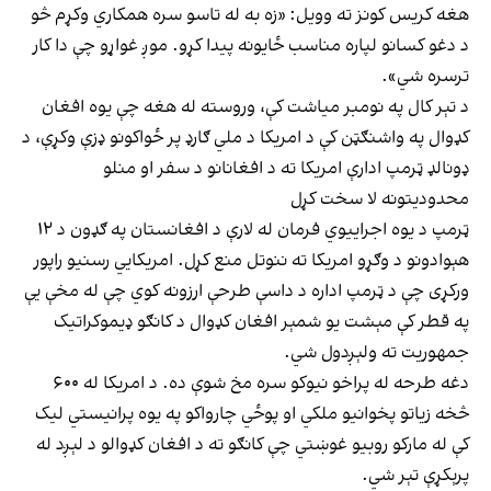
هغه کریس کونز ته وویل: «زه به له تاسو سره همکاري وکړم څو
د دغو کسانو لپاره مناسب ځایونه پیدا کړو. موږ غواړو چې دا کار
ترسره شي».
د تېر کال په نومبر میاشت کې، وروسته له هغه چې یوه افغان
کډوال په واشنګټن کې د امریکا د ملي ګارډ پر ځواکونو ډزې وکړې، د
ډونالډ ټرمپ ادارې امریکا ته د افغانانو د سفر او منلو
محدودیتونه لا سخت کړل
ټرمپ د یوه اجراییوي فرمان له لارې د افغانستان په ګډون د ۱۲
هېوادونو د وګړو امریکا ته ننوتل منع کړل. امریکايي رسنیو راپور
ورکړی چې د ټرمپ اداره د داسې طرحې ارزونه کوي چې له مخې یې
په قطر کې مېشت یو شمېر افغان کډوال د کانګو ډیموکراتیک
جمهوریت ته ولېږدول شي.
دغه طرحه له پراخو نیوکو سره مخ شوې ده. د امریکا له ۶۰۰
څخه زیاتو پخوانیو ملکي او پوځي چارواکو په یوه پرانیستي لیک
کې له مارکو روبیو غوښتي چې کانګو ته د افغان کډوالو د لېږد له
پرېکړې تېر شي.