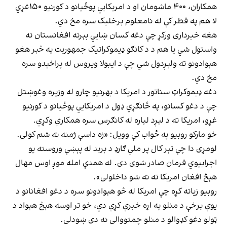
همکاران، ۴۰۰ ماشومان او د امریکايي پوځیانو د کورنیو ۱۵۰غړي
لا هم په قطر کې له نامعلوم برخلیک سره مخ دي.
هغه خبرداری ورکړ چې دغه کسان ښايي بېرته افغانستان ته
واستول شي یا هم د د کانګو ډیموکراتیک جمهوریت په څېر هغو
هېوادونو ته ولېږدول شي چې د ایبولا ویروس له پراخېدو سره
مخ دي.
دغه ډیموکراټ سناتور د امریکا د بهرنیو چارو له وزیره وغوښتل
چې د دغو کسانو، په ځانګړي ډول د امریکايي پوځیانو د کورنیو
غړو، امریکا ته د لېږد لپاره له کانګرس سره همکاري وکړي.
خو مارکو روبیو په ځواب کې وویل: «زه داسې ژمنه نه شم کولی.
لومړی دا چې تېر کال پر ملي ګارډ د برید له پېښې وروسته یو
اجراییوي فرمان صادر شوی دی. له همدې امله موږ اوس مهال
هېڅ افغان امریکا ته نه شو داخلولی».
روبیو زیاته کړه چې امریکا له څو هېوادونو سره د دغو افغانانو د
یوې برخې د منلو په اړه خبرې کړې دي، خو تر اوسه هېڅ هېواد د
ټولو دغو کډوالو د منلو چمتووالی نه دی ښودلی.