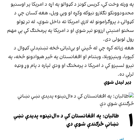
په ورته وخت کې، کریس کونز د کډوالو په اړه د امریکا پر اوسنیو
محدودوونکو تګلارو نیوکه وکړه او ویې ویل، هغه کسان چې د
کډوالۍ د پروګرامونو له لارې امریکا ته داخل شوي، له تر ټولو
سختو امنیتي ارزونو تېر شوي او د امریکا په پرمختګ کې یې مهم
رول لوبولی دی.
هغه زیاته کړه چې له ځپنې او بې‌ثباتۍ څخه تښتېدلي کډوال د
کیوبا، وېنېزویلا، وېتنام او افغانستان په څېر هېوادونو څخه، په
تېرو لسیزو کې د امریکا د پرمختګ او ودې لپاره د پام وړ ونډه
لرلې ده.
ډېر لیدل شوي
۱
طالبان: په افغانستان کې د «ال‌نینو» پدیدې نښې
نښانې څرګندې شوې دي
لوبې