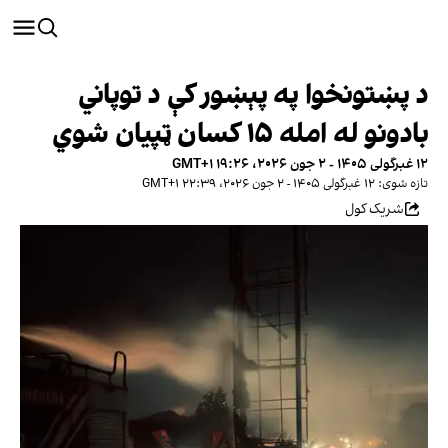
د پښتونخوا په پېښور کې د توپاني
بادونو له امله ۱۵ کسان ټپيان شوي
۱۲ غبرگولی ۱۴۰۵ - ۲ جون ۲۰۲۶، ۱۹:۲۶ GMT+۱
تازه شوی: ۱۲ غبرگولی ۱۴۰۵ - ۲ جون ۲۰۲۶، ۲۲:۳۹ GMT+۱
شریک کول