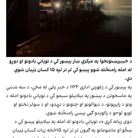
د خيبرپښتونخوا په مرکزي ښار پېښور کې د توپاني بادونو او دوړو
له امله رامنځته شوو پېښو کې لږ تر لږه ۱۵ کسان ټپيان شوي
دي.
په پېښور کې د ژغورنې ادارې ۱۱۲۲ د خبر پاڼې له مخې، د سه شنبې
په ماسخوتن د پېښور په بېلابېلو سيمو کې د توپاني بادونو امله د
ونو د راپرېوتو، د دېوالونو او چتونو د نړېدو، او د سولر تختو او
لویو لوحو د رالوېدو ګڼې پېښې رامنځته شوې.
دوی زیاته کړې «د توپاني بادونو له امله په بېلابېلو پېښو کې د
ښځو او ماشومانو په ګډون لږ تر لږه ۱۵څخه زیات کسان ټپیان