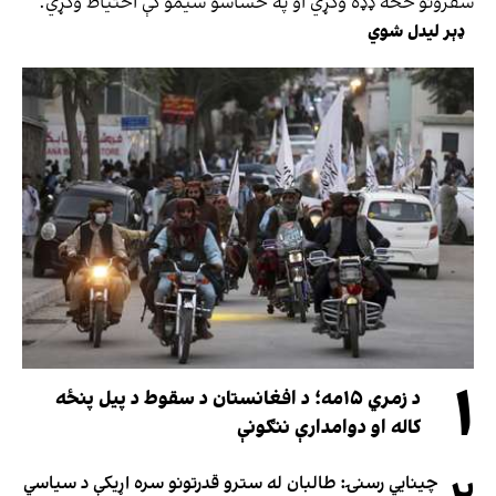
سفرونو څخه ډډه وکړي او په حساسو سیمو کې احتیاط وکړي.
ډېر لیدل شوي
۱
د زمري ۱۵مه؛ د افغانستان د سقوط د پیل پنځه
کاله او دوامدارې ننګونې
چینایي رسنۍ: طالبان له سترو قدرتونو سره اړیکې د سیاسي