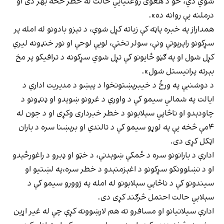
شوي دي، خو د هغوی روغتیايي حالت له خطر څخه بهر دی او
درملنه یې روانه ده».
همداراز په خبره پاڼه کې زياته کړل شوې، د تېزو بادونو له امله پر
سړکونو راپرېوتې ونې، سولر تختې، لویې لوحې او نور خنډونه لیرې
کړل شول او په ګڼو ځایونو کې تړل شوي سړکونه د ترافیکو پر مخ
بېرته پرانیستل شول».
د دوشنبې په ورځ د خيبرپښتونخوا د پېښو د مدیریت ادارې د
ایالت په شمالي سيمو کې د واورې د غرونو ښوېدو او ډنډونو د
چاودېدو او ناڅاپي سېلابونو د خطر خبرداری وکړی او د جون له
۴مې څخه یې په لوړو سیمو کې د تالندې او برېښنا سره د باران
اټکل کړی دی.
ادارې د بارانونو سره د ځمکې ښوېدنې، د خټو او ډبرو د راغورځېدو
او د نښلوونکو سړکونو د اغېزمنېدو د خطر سره،په لښتيو او
سیندونو کې د ناڅاپي سېلابونو له امله په ژوورو سیمو کې د
سېلابي حالت احتمل څرګند کړی دی.
ادارې سیلانیانو او مسافرو ته هم لارښوونه کړې چې له غیر اړين