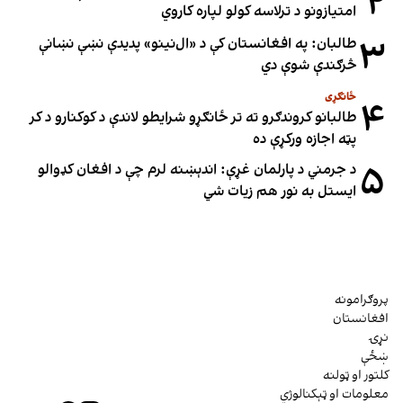
۲
امتیازونو د ترلاسه کولو لپاره کاروي
۳
طالبان: په افغانستان کې د «ال‌نینو» پدیدې نښې نښانې
څرګندې شوې دي
ځانګړی
۴
طالبانو کروندګرو ته تر ځانګړو شرایطو لاندې د کوکنارو د کر
پټه اجازه ورکړې ده
۵
د جرمني د پارلمان غړې: اندېښنه لرم چې د افغان کډوالو
ایستل به نور هم زیات شي
پروګرامونه
افغانستان
نړۍ
ښځې
کلتور او ټولنه
معلومات او ټېکنالوژي