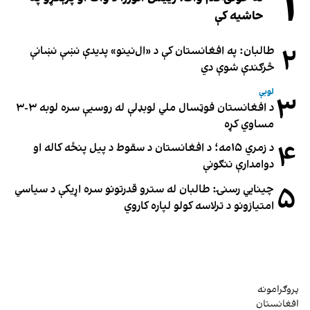
۱
حاشیه کې
۲
طالبان: په افغانستان کې د «ال‌نینو» پدیدې نښې نښانې
څرګندې شوې دي
لوبې
۳
د افغانستان فوټسال ملي لوبډلې له روسیې سره لوبه ۳-۳
مساوي کړه
۴
د زمري ۱۵مه؛ د افغانستان د سقوط د پیل پنځه کاله او
دوامدارې ننګونې
۵
چینایي رسنۍ: طالبان له سترو قدرتونو سره اړیکې د سیاسي
امتیازونو د ترلاسه کولو لپاره کاروي
پروګرامونه
افغانستان