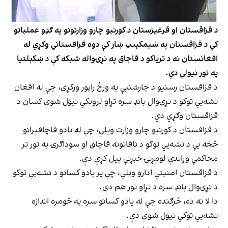
د قزاقستان او قرغیزستان د کورنیو چارو وزارتونو په ګډو عملیاتو
کې د قزاقستان په شیمکېنټ ښار کې دوه قزاقستاني وګړي له
افغانستان نه د تریاکو د قاچاق په نړۍواله شبکه کې د ښکېلتیا
په تور نیولي دي.
د قزاقستان رسنیو د چارشنبې په ورځ راپور ورکړی، چې له افغان
نشه‌يي توکو د نړۍوال بانډ سره تړاو لرونکي نیول شوي کسان د
قزاقستان وګړي دي.
د قزاقستان د کورنیو چارو وزارت ویلي، چې له یادو قاچاقبرانو
څخه یې د نشه‌يي توکو د ناقانونه قاچاق او سوداګرۍ په تور تر
محاکمې وړاندې لومړنۍ څېړنې پیل کړي دي.
د قزاقستان امنیتي ادارو ویلي، چې پر یادو کسانو د نشه‌يي توکو
د نړۍوال بانډ سره د تړاو تور هم دی.
دا لا نه ده، څرګنده چې له یادو کسانو سره په څومره اندازه
نشه‌يي توکي نیول شوي دي.