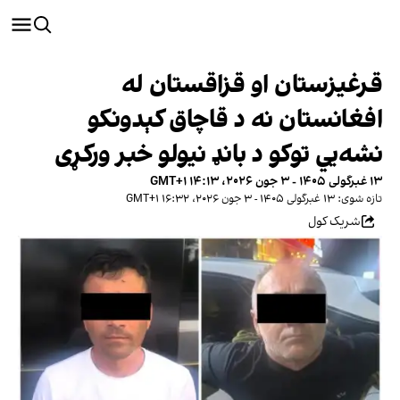
قرغیزستان او قزاقستان له
افغانستان نه د قاچاق کېدونکو
نشه‌يي توکو د بانډ نیولو خبر ورکړی
۱۳ غبرگولی ۱۴۰۵ - ۳ جون ۲۰۲۶، ۱۴:۱۳ GMT+۱
تازه شوی: ۱۳ غبرگولی ۱۴۰۵ - ۳ جون ۲۰۲۶، ۱۶:۳۲ GMT+۱
شریک کول