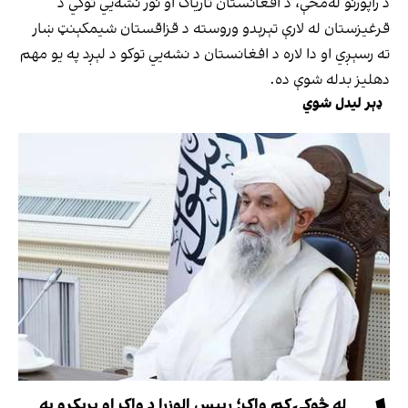
د راپورنو له‌مخې، د افغانستان تاریاک او نور نشه‌يي توکي د
قرغیزستان له لارې تېرېدو وروسته د قزاقستان شیمکېنټ ښار
ته رسېږي او دا لاره د افغانستان د نشه‌يي توکو د لېږد په یو مهم
دهلیز بدله شوې ده.
ډېر لیدل شوي
له څوکۍ کم واک؛ رییس الوزرا د واک او پرېکړو په