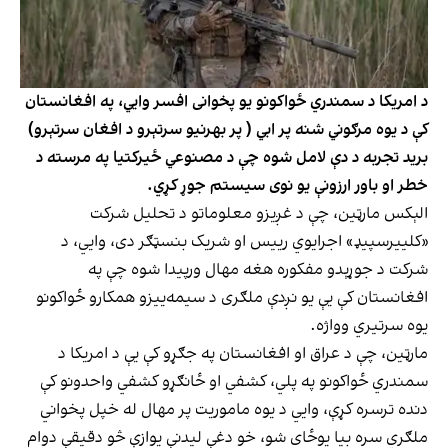
د امریکا د سمندري ځواکونو یو پخوانی افسر وایي، په افغانستان
کې د یوه مرګوني شنه پر ابي ( پر بهرنیو سرتېرو د افغان سرتېرو)
برید تجربه د دې لامل شوه چې د مصنوعي ځیرکتیا په مرسته د
خطر او باور ارزونې یو نوی سیستم جوړ کړي.
الېکس مارټین، چې د غږیزو معلوماتو د تحلیل شرکت
«کلییرسپیډ» اجرایوي رییس او شریک بنسټګر دی، وایي، د
شرکت د جوړېدو مفکوره هغه مهال ورپیدا شوه چې په
افغانستان کې یې یو نږدې ملګری د سیمه‌ییزو همکارو ځواکونو
یوه سرتیري وواژه.
مارټین، چې د عراق او افغانستان په جګړو کې یې د امریکا د
سمندري ځواکونو په پلي، کشفي او ځانګړو کشفي واحدونو کې
دنده ترسره کړې، وایي د یوه ماموریت پر مهال له خپل پخواني
ملګري سره بیا یوځای شو، خو دغې لیدنې یوازې څو دقیقې دوام