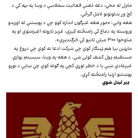
ماډل له مخې، دغه ذهني فعالیت سملاسي د وینا په بڼه کې د
کچ وړ بدلونونو لامل ګرځي.
هغه وایي: «موږ هغه غبرګون اندازه کوو چې د پوښتنې له اورېدو
وروسته په دماغ کې رامنځته کېږي، غږیز تارونه اغېزمنوي او په
شاوخوا ۳۰۰ میلي ثانیو کې څرګندېږي».
مارټین بیا هم ټینګار کوي چې شرکت ادعا نه کوي چې دروغ په
مستقیم ډول کشف کولی شي. د هغه په وینا، سیستم یوازې
غیرعادي نښې یا د خطر لوړې کچې په ګوته کوي چې ښایي د نورو
پوښتنو اړتیا رامنځته کړي.
ډېر لیدل شوي