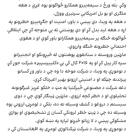
وکړ. بله ورځ د سیمه‌ییزو همکارو ځواکونو یوه غړي د هغه
ملګری او یو بل امریکايي سرتېری ووژل.
د هغه په وینا، دې پېښې د باور، امنیت او جګړه‌ییزو خطرونو په
اړه د هغه لید بدل کړ او دې پوښتنې ته یې متوجه کړ چې ایتلافي
ځواکونه څنګه پر سیمه‌ییزو همکارانو باور کوي او د هغوی
احتمالي خطرونه څنګه وارزوي.
مارټین وروسته د ستانفورډ پوهنتون له څېړونکو او انجنیرانو
سره کار پیل کړ او په ۲۰۱۶ کال کې یې «کلییرسپیډ» شرکت جوړ کړ.
د نوموړي په وینا، د شرکت موخه دا وه چې د باور وړ کسانو
پېژندنه چټکه او د امنیتي ارزونو بهیر اغېزناک کړي.
دغه شرکت د مصنوعي ځیرکتیا په مټ د خلکو غږیز غبرګونونه
تحلیلوي او د خطر کچه ارزوي. مارټین ټینګار کوي چې د دوی
سیستم د دروغو د کشف وسیله نه ده، بلکې د لومړنۍ ارزونې یوه
وسیله ده چې د ټیټ خطر لرونکي کسان ژر تشخیصوي او یوازې
مشکوکې پېښې د لا زیاتو څېړنو لپاره په نښه کوي.
د نوموړي په وینا، د شرکت ټېکنالوژي لومړی په افغانستان کې د