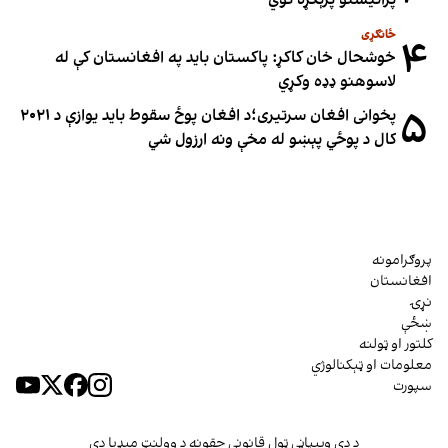
ځانګړی
۴
خوشحال خان کاکړ: پاکستان بايد په افغانستان کې له
لاسوهنو ډډه وکړي
۵
پخوانی افغان سرتیری؛د افغان پوځ سقوط باید یوازې د ۲۰۲۱
کال د پوځي پېښو له مخې ونه ارزول شي
پروګرامونه
افغانستان
نړۍ
ښځې
کلتور او ټولنه
معلومات او ټېکنالوژي
سپورت
د دې وېبپاڼې ټول قانوني حقونه د وولنټ میډیا دي