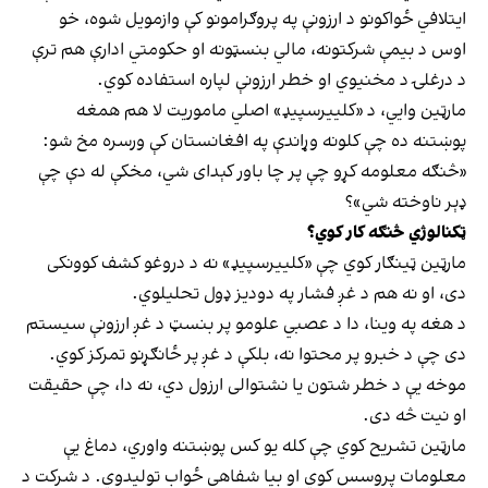
ایتلافي ځواکونو د ارزونې په پروګرامونو کې وازمویل شوه، خو
اوس د بیمې شرکتونه، مالي بنسټونه او حکومتي ادارې هم ترې
د درغلۍ د مخنیوي او خطر ارزونې لپاره استفاده کوي.
مارټین وایي، د «کلییرسپیډ» اصلي ماموریت لا هم همغه
پوښتنه ده چې کلونه وړاندې په افغانستان کې ورسره مخ شو:
«څنګه معلومه کړو چې پر چا باور کېدای شي، مخکې له دې چې
ډېر ناوخته شي»؟
ټکنالوژي څنګه کار کوي؟
مارټین ټینګار کوي چې «کلییرسپیډ» نه د دروغو کشف کوونکی
دی، او نه هم د غږ فشار په دودیز ډول تحلیلوي.
د هغه په وینا، دا د عصبي علومو پر بنسټ د غږ ارزونې سیستم
دی چې د خبرو پر محتوا نه، بلکې د غږ پر ځانګړنو تمرکز کوي.
موخه یې د خطر شتون یا نشتوالی ارزول دي، نه دا، چې حقیقت
او نیت څه دی.
مارټین تشریح کوي چې کله یو کس پوښتنه واوري، دماغ یې
معلومات پروسس کوي او بیا شفاهي ځواب تولیدوي. د شرکت د