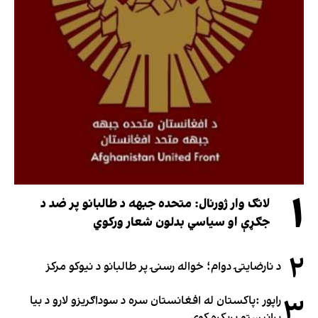
۱
لانګ وار ژورنال: متحده جبهه د طالبانو پر ضد د
جګړې او سیاسي بدلون شعار ورکوي
۲
د نارضایتۍ دوام؛ خواله رسنۍ پر طالبانو د نیوکو مرکز
۳
راپور :پاکستان له افغانستان سره د سوداګریزو لارو د بیا
پرانیستو پرېکړه کوي