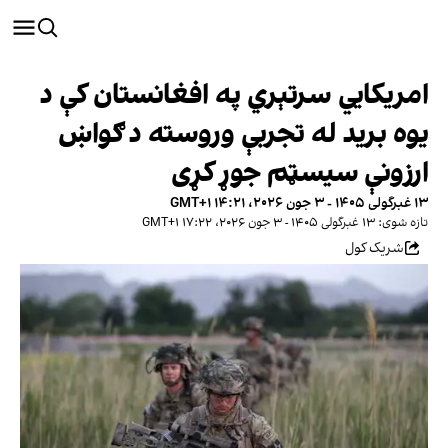
امریکایي سرتېري په افغانستان کې د
یوه برید له تجربې وروسته د ګواښ
ارزونې سیسټم جوړ کړی
۱۳ غبرگولی ۱۴۰۵ - ۳ جون ۲۰۲۶، ۱۴:۲۱ GMT+۱
تازه شوی: ۱۳ غبرگولی ۱۴۰۵ - ۳ جون ۲۰۲۶، ۱۷:۲۲ GMT+۱
شریک کول