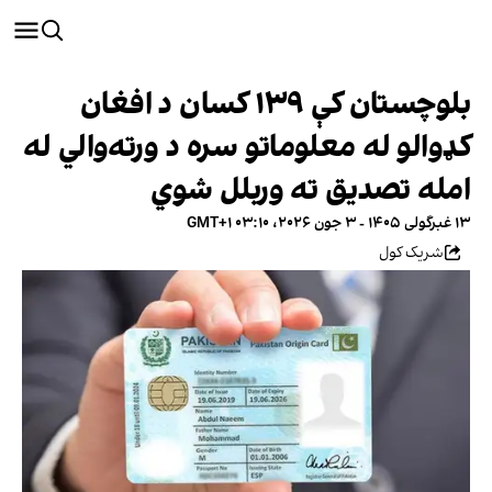
بلوچستان کې ۱۳۹ کسان د افغان
کډوالو له معلوماتو سره د ورته‌والي له
امله تصدیق ته وربلل شوي
۱۳ غبرگولی ۱۴۰۵ - ۳ جون ۲۰۲۶، ۰۳:۱۰ GMT+۱
شریک کول