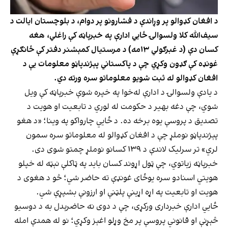
د افغان کډوالو پر وړاندې د فشارونو پر دوام، د بلوچستان ایالت د
سیف‌الله کلا ولسوالۍ ځایي ادارې په خبرپاڼه کې راغلي، هغه
کسان دې (د غبرګولي ۱۳مه) د مرستیال کمېشنر دفتر کې ځانګړې
غونډه کې ګډون وکړي چې د پاکستاني پېژندپاڼو معلومات یې د
افغان کډوالو له ثبت شویو معلوماتو سره ورته دي.
د یادې ولسوالۍ د ادارې له‌خوا په خپره شوې خبرپاڼه کې ویل
شوي، چې دغه بهیر د حکومت له لوري د تابعیت او هویت د
تصدیق د پروسې یوه برخه ده. د ځایي چارواکو په وینا؛ «د هغو
پېژندپاڼو نوملړ چې د افغان کډوالو له معلوماتو سره سمون
لري» تر سرلیک لاندې د ۱۳۹ کسانو نوملړ چمتو شوی دی.
خبرپاڼه زیاتوي، چې ټول اړوند کسان باید په ټاکلې نېټه له خپلو
هویتي اسنادو سره یوځای غونډې ته حاضر شي؛ څو د هغوی د
هویت او تابعیت په اړه اړینې پلټنې او ارزونې بشپړې شي.
ځايي ادارې خبرداری ورکړی، چې د دوی نه حاضرېدل به د دوسیو
څېړنې او قانوني پروسې پر مخ وړلو اغېز وکړي؛ نو له همدې امله