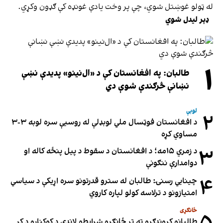
له ټولو غوښتل شوي، چې پر وخت یادې غونډه کې ګډون وکړي.
ډېر لیدل شوي
۱
طالبان: په افغانستان کې د «ال‌نینو» پدیدې نښې
نښانې څرګندې شوې دي
لوبې
۲
د افغانستان فوټسال ملي لوبډلې له روسیې سره لوبه ۳-۳
مساوي کړه
۳
د زمري ۱۵مه؛ د افغانستان د سقوط د پیل پنځه کاله او
دوامدارې ننګونې
۴
چینایي رسنۍ: طالبان له سترو قدرتونو سره اړیکې د سیاسي
امتیازونو د ترلاسه کولو لپاره کاروي
ځانګړی
طالبانو کروندګرو ته تر ځانګړو شرایطو لاندې د کوکنارو د کر