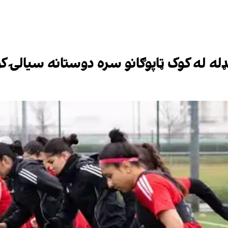
له له کوک ټاپوګانو سره دوستانه سیالۍ ک