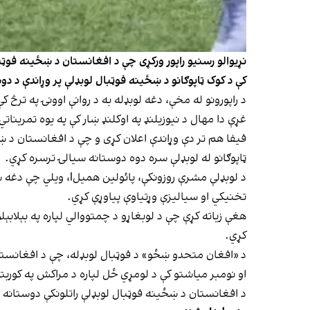
نړیوالو رسنیو راپور ورکړی چې د افغانستان د ښځینه فوټبا
کې د کوک ټاپوګانو د ښځینه فوټبال لوبډلې پر وړاندې د د
غړې دا مهال د نیوزیلنډ په اوکلنډ ښار کې په یوه تمرینا
ټاپوګانو له لوبډلې سره دوه دوستانه سیالۍ ترسره کړي.
د لوبډلې مشرې روزونک
تخنیکي او سیالیزې وړتیاوې پیاوړې کړي.
هغې زیاته کړې چې د لوبغاړو د چمتووالي لپاره په بېلابېل
کړي.
او نومبر میاشتو کې د لومړي ځل لپاره د مراکش په کوربت
د افغانستان د ښځینه فوټبال لوبډلې راتلونکې دوستانه سی