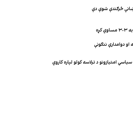
نښانې څرګندې شوې دي
کړه
یاسي امتیازونو د ترلاسه کولو لپاره کاروي