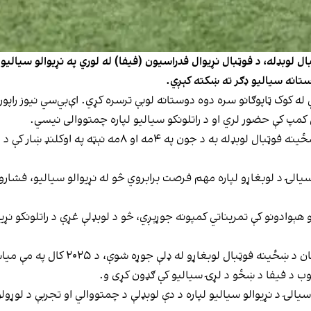
ل لوبډله، د فوټبال نړیوال فدراسیون (فیفا) له لوري په نړیوالو سیالیو 
وستانه سیالیو ډګر ته ښکته کېږي.
تي کمپ کې حضور لري او د راتلونکو سیالیو لپاره چمتووالی نیسي.
فیفا هم تر دې وړاندې اعلان کړی و چې د افغانستان د ښځینه فو
ې، پائولین همیلl، ویلي چې دغه سیالۍ د لوبغاړو لپاره مهم فرصت برابروي څو له نړیوالو سی
و هېوادونو کې تمریناتي کمپونه جوړېږي، څو د لوبډلې غړې د راتلونکو نړ
وب د فیفا د ښځو د لړۍ سیالیو کې ګډون کړی و.
الۍ د نړیوالو سیالیو لپاره د دې لوبډلې د چمتووالي او تجربې د لوړول