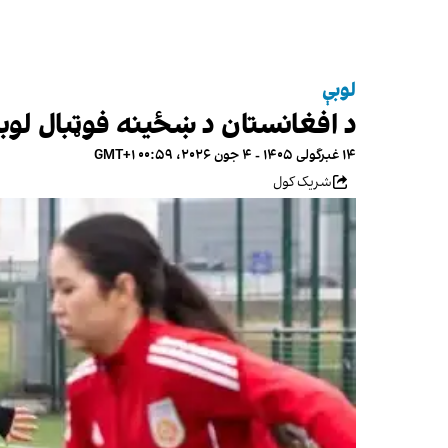
لوبې
د افغانستان د ښځینه فوټبال لوبډ
۱۴ غبرگولی ۱۴۰۵ - ۴ جون ۲۰۲۶، ۰۰:۵۹ GMT+۱
شریک کول