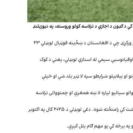
کې د ګډون د اجازې د ترلاسه کولو وروسته، په نیوزیلنډ
د راپورونو له مخې، دغه لوبډله به د روانې اوونۍ په ترڅ کې له کوک ټاپوګانو سره دوه دوستانه لوبې ترسره کړي. اې‌بي‌سي نیوز راپور ورکړی چې د افغانستان د ښځینه فوټبال لوبډلې ۲۳
ټبال لوبډله به د جون په ۴مه او ۸مه نېټه په اوکلنډ ښار کې د اوقیانوسیې سیمې له استازې لوبډلې، یعنې د کوک
الیو، فشارونو او بېلابېلو شرایطو سره لا ډېر بلد شي او خپلې
یوالو سیالیو لپاره لا ښه همغږي او چمتووالی ترلاسه
د «افغان متحدو ښځو» د فوټبال لوبډله، چې د افغانستان د ښځینه فوټبال لوبغاړو له ډلې جوړه شوې، د ۲۰۲۵ کال په مې میاشت کې رامنځته شوه. دغې لوبډلې د ۲۰۲۵ کال په اکتوبر
و په برخه کې یو مهم ګام بلل کېږي.