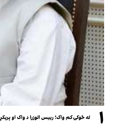
۱
له څوکۍ کم واک؛ رییس الوزرا د واک او پرېکړ