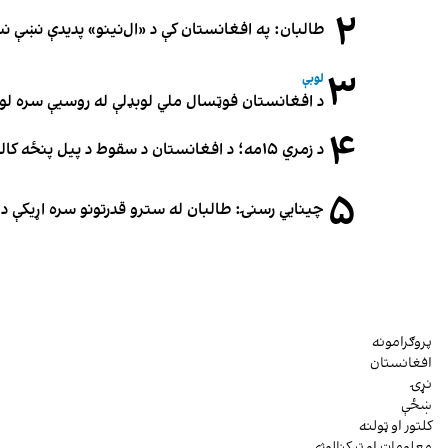
۲
طالبان: په افغانستان کې د «ال‌نینو» پدیدې نښې 
۳
لوبې
د افغانستان فوټسال ملي لوبډلې له روسیې سره لوبه ۳-۳ مساوي 
۴
د زمري ۱۵مه؛ د افغانستان د سقوط د پیل پنځه کاله او دوامدارې ننګونې
۵
چینایي رسنۍ: طالبان له سترو قدرتونو سره اړیکې د س
پروګرامونه
افغانستان
نړۍ
ښځې
کلتور او ټولنه
معلومات او ټېکنالوژي