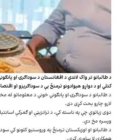
د طالبانو تر واک لاندې د افغانستان د سوداګرۍ او پان
کتلي او د دواړو هېوادونو ترمنځ یې د سوداګریزو او اقتصا
د طالبانو د سوداګرۍ او پانګونې خونې د معلوماتو له مخې، 
لارو چارو بحث کړی دی.
دوی زیاتوي چې په ناسته کې، د ترانزیټي او ګمرکي اسان
ورسره مخ دي.
د طالبانو او اوزبکستان ترمنځ په وروستیو کلونو کې سود
همکارۍ لا پیاوړې کړي.