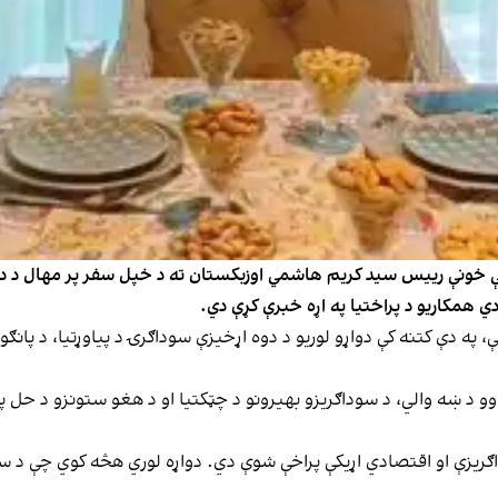
ګونې خونې رییس سید کریم هاشمي اوزبکستان ته د خپل سفر پر مهال د 
دي همکاریو د پراختیا په اړه خبرې کړې دي.
په دې کتنه کې دواړو لوریو د دوه اړخیزې سوداګرۍ د پیاوړتیا، د پانګونې
تیاوو د ښه والي، د سوداګریزو بهیرونو د چټکتیا او د هغو ستونزو د 
اګریزې او اقتصادي اړیکې پراخې شوې دي. دواړه لوري هڅه کوي چې د سیم