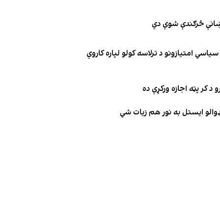
نښانې څرګندې شوې دي
یاسي امتیازونو د ترلاسه کولو لپاره کاروي
 د کر پټه اجازه ورکړې ده
ډوالو ایستل به نور هم زیات شي