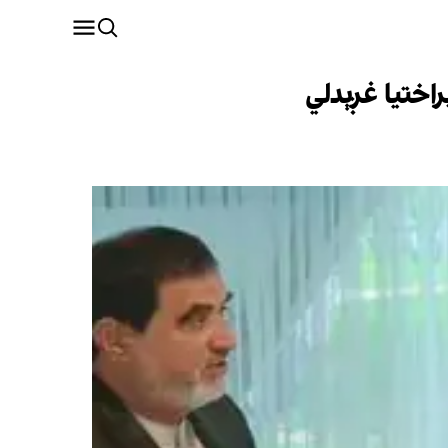
اختیا غږېدلي