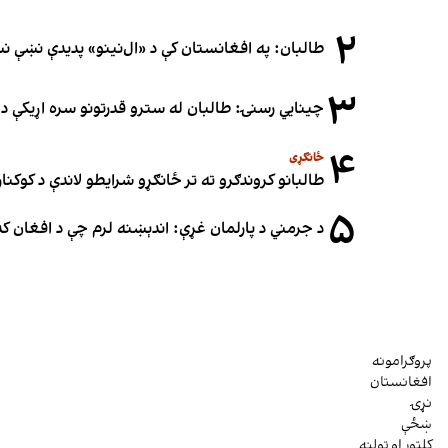
۲
طالبان: په افغانستان کې د «ال‌نینو» پدیدې نښې 
۳
چینایي رسنۍ: طالبان له سترو قدرتونو سره اړیکې د س
۴
ځانګړی
طالبانو کروندګرو ته تر ځانګړو شرایطو لاندې د کوکنارو
۵
د جرمني د پارلمان غړې: اندېښنه لرم چې د افغان ک
پروګرامونه
افغانستان
نړۍ
ښځې
کلتور او ټولنه