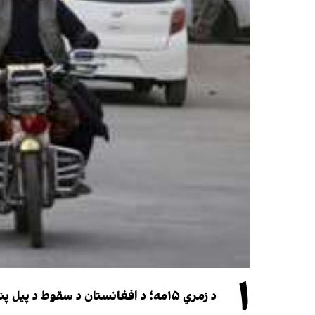
۱
د زمري ۱۵مه؛ د افغانستان د سقوط د پیل پنځه کاله او دوامدارې ننګونې