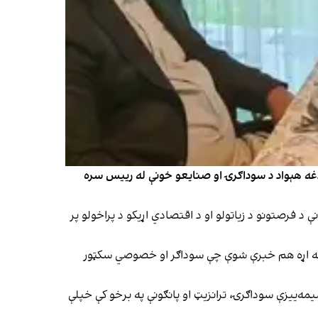
دغه هېواد د سوداګرۍ او صنایعو خونې له رییس سره
 د فرصتونو د زیاتولو او د اقتصادي اړیکو د پراخولو پر
حل په اړه هم خبرې شوې چې سوداګر او خصوصي سکټور
ه‌ییزې سوداګرۍ، ترانزیټ او پانګونې په برخو کې خپلې