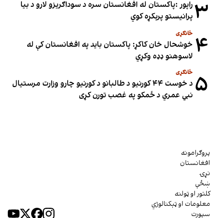
۳
راپور :پاکستان له افغانستان سره د سوداګریزو لارو د بیا
پرانیستو پرېکړه کوي
ځانګړی
۴
خوشحال خان کاکړ: پاکستان بايد په افغانستان کې له
لاسوهنو ډډه وکړي
ځانګړی
۵
د خوست ۴۴ کورنیو د طالبانو د کورنیو چارو وزارت مرستیال
نبي عمري د ځمکو په غصب تورن کړی
پروګرامونه
افغانستان
نړۍ
ښځې
کلتور او ټولنه
معلومات او ټېکنالوژي
سپورت