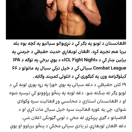
افغانستان د لوبو په ډګر کې د نړۍوالو سیالیو په کچه یوه بله
بریا هم تجربه کړه. افغان لوبغاړي حدیث حفیظي د جرمني په
برلین ښار کې د «ICL Fight Night» د یوې برخې په توګه د IPA
Combat League سیالۍ کې د خپل ترکي سیال په ماتولو د ۶۶
کیلوګرامه وزن په کټګورۍ کې د اتلولۍ کمربند وګاټه.
۱۹ کلن حفیظي د دغه سیالۍ په یوې خورا په زړه پورې لوبه کې د
لوبو ډګر ته ښکته شو. دغه لوبه په پنځو پړاوونو کې ترسره شوه
او د افغانستان استازي د محاسبې وړ فعالیت سره وکولای
شوای، چې په غوره فعالیت سره خپل سیال مات کړي او د
قاضیانو د ګډې پرېکړې له مخې د لوبې ګټونکی اعلان شي.
دغه افغان لوبغاړي تر یادې سیالۍ مخکې د پنځو بریاوو او یوې