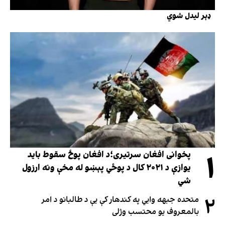
ډېر لیدل شوي
۱
پخوانی افغان سرتیری؛د افغان پوځ سقوط باید
یوازې د ۲۰۲۱ کال د پوځي پېښو له مخې ونه ارزول
شي
۲
متحده جبهه وايي په کندهار کې یې د طالبانو د امر
بالمعروف یو محتسب وژلی