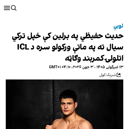
لوبې
حدیث حفیظي په برلین کې خپل ترکي
سیال ته په ماتې ورکولو سره د ICL
اتلولۍ کمربند وګاټه
۱۳ غبرگولی ۱۴۰۵ - ۳ جون ۲۰۲۶، ۰۴:۱۰ GMT+۱
شریک کول