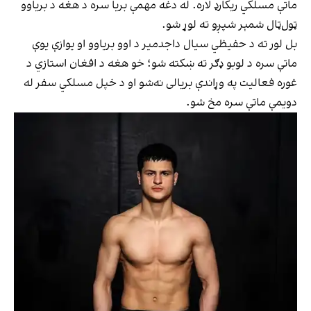
ماتې مسلکي ریکارډ لاره. له دغه مهمې بریا سره د هغه د بریاوو
ټول‌ټال شمېر شپږو ته لوړ شو.
بل لور ته د حفیظي سیال داجدمیر د اوو بریاوو او یوازې یوې
ماتې سره د لوبو ډګر ته ښکته شو؛ خو هغه د افغان استازي د
غوره فعالیت په وړاندې بریالی نه‌شو او د خپل مسلکي سفر له
دویمې ماتې سره مخ شو.