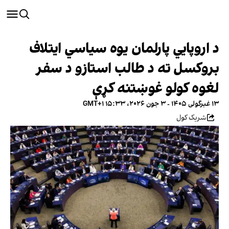
د اروپايي پارلمان یوه سیاسي ایتلاف
بروکسل ته د طالب استازو د سفر
لغوه کولو غوښتنه کړې
۱۳ غبرگولی ۱۴۰۵ - ۳ جون ۲۰۲۶، ۱۵:۳۳ GMT+۱
شریک کول