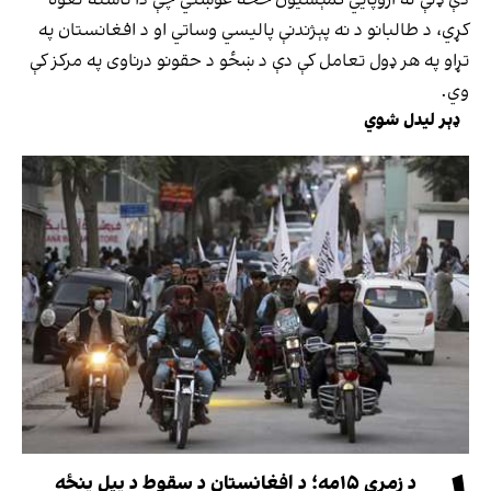
کړي، د طالبانو د نه پېژندنې پالیسي وساتي او د افغانستان په
تړاو په هر ډول تعامل کې دې د ښځو د حقونو درناوی په مرکز کې
وي.
ډېر لیدل شوي
د زمري ۱۵مه؛ د افغانستان د سقوط د پیل پنځه