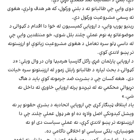
دوی وایي چې طالبانو ته د بلنې ورکول، که هر هدف ولري، هغوی
ته رسمي مشروعیت ورکول دي.
رینیو یورپ وايي، د اروپايي کمېسیون له خوا دا اقدام د کډوالۍ د
موضوعاتو په نوم عملي چلند بلل شوی، خو منتقدین وایي چې
له داسې ډلو سره تعامل د هغوی مشروعیت زیاتوي او ارزښتونه
تر پښو لاندې کوي.
د اروپايي پارلمان غړې راکل ګارسیا هرمیډا وان در وال ویلي: «د
کډوالۍ د بحث لپاره د طالبانو رابلل زموږ له ارزښتونو سره خیانت
دی. هغه کسان چې د بشریت ضد جرمونه کوي باید د هاګ
نړیوالې محکمې نه له تېرېدو پرته اروپايي خاورې ته داخل نه
شي.»
یاد ایتلاف ټینګار کړی چې اروپايي اتحادیه د بشري حقونو پر نه
وېشل کېدونکي اصل ولاړه ده او هر ډول عملي چلند چې دا
ارزښتونه تر پښو لاندې کړي، نه عملي سیاست دی او نه
هوښیاري، بلکې سیاسي او اخلاقي ناکامي ده.
دې ډلې له اروپايي کمېسیون څخه غوښتي چې دا ناسته لغوه