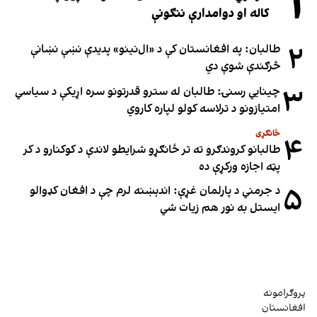
۱
کاله او دوامدارې ننګونې
۲
طالبان: په افغانستان کې د «ال‌نینو» پدیدې نښې نښانې
څرګندې شوې دي
۳
چینایي رسنۍ: طالبان له سترو قدرتونو سره اړیکې د سیاسي
امتیازونو د ترلاسه کولو لپاره کاروي
ځانګړی
۴
طالبانو کروندګرو ته تر ځانګړو شرایطو لاندې د کوکنارو د کر
پټه اجازه ورکړې ده
۵
د جرمني د پارلمان غړې: اندېښنه لرم چې د افغان کډوالو
ایستل به نور هم زیات شي
پروګرامونه
افغانستان