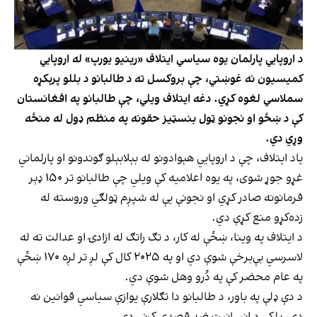
د اروپايي پارلمان یوه سیاسي ایتلاف «رینیو یورپ» له اروپايي
کمیسیون نه غوښتي، چې بروکسل ته د طالبانو د بللو پرېکړه
سملاسي لغوه کړي. دغه ایتلاف ویلي، چې طالبانو په افغانستان
کې د ښځو او نجونو ټول بنسټیز حقونه په منظم ډول له منځه
وړي دي.
یاد ایتلاف، چې د اروپايي هېوادونو له بېلابېلو ګوندونو او پارلماني
غړو جوړ شوی، په یوه اعلامیه کې ویلي چې طالبانو تر ۱۵۰ ډېر
فرمانونه صادر کړي او نجونې یې له شپږم ټولګي وروسته له
زده‌کړو منع کړې دي.
د ایتلاف په وینا، ښځې له کار، د تګ راتګ له ازادۍ او عدالت ته له
لاسرسي بې‌برخې شوې دي او په ۲۰۲۵ کال کې لږ تر لږه ۱۷۰ ښځې
په عام محضر کې په دُرو وهل شوې دي.
د دې ډلې په باور، د طالبانو دا تګلارې یوازې سیاسي قوانین نه
دي، بلکې د انسانیت ضد قصدي کړنې دي.