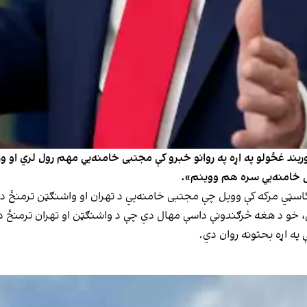
ربند غځولو په اړه په روانو خبرو کې مجتبی خامنه‌یي مهم رول لري او 
 خامنه‌یي سره هم ووینم».
ړل، خو د هغه څرګندونې داسې مهال دي چې د واشنګټن او تهران ترمنځ د
ې په اړه بحثونه روان دي.