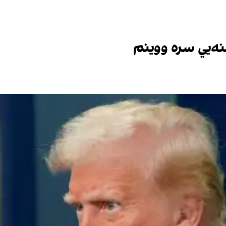
نه‌يي سره ووینم