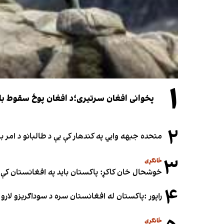
۱
پخوانی افغان سرتیری؛د افغان پوځ سقوط باید یوازې د ۲۰۲۱ کال د پوځي پېښو له
۲
متحده جبهه وايي په کندهار کې یې د طالبانو د امر
۳
ځانګړی
خوشحال خان کاکړ: پاکستان بايد په افغانستان کې 
۴
راپور :پاکستان له افغانستان سره د سوداګریزو لارو د
ځانګړی