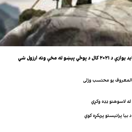
 مخې ونه ارزول شي
 بالمعروف یو محتسب وژلی
له لاسوهنو ډډه وکړي
 بیا پرانیستو پرېکړه کوي