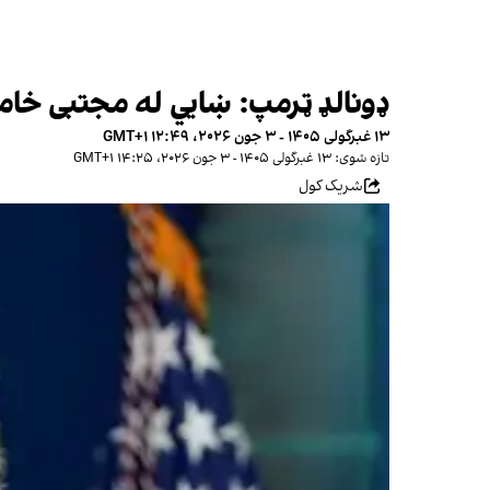
ډونالډ ټرمپ: ښايي له مجتبی خام
۱۳ غبرگولی ۱۴۰۵ - ۳ جون ۲۰۲۶، ۱۲:۴۹ GMT+۱
تازه شوی: ۱۳ غبرگولی ۱۴۰۵ - ۳ جون ۲۰۲۶، ۱۴:۲۵ GMT+۱
شریک کول