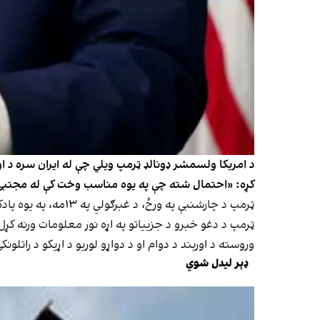
د امریکا ولسمشر ډونالډ ټرمپ ویلي چې له ایران سره د او
کړه: «احتمال شته چې په یوه مناسب وخت کې له مجتبی
ټرمپ د چارشنبې په ورځ، د غبرګولي په ۱۳مه، په یوه پادکاسټي مرکه کې وویل چې مجتبی خامنه‌یي د تهران او واشنګټن ترمنځ د روانو خبرو له مهمو اغېزناکو کسانو څخه دی.
ټرمپ د دغو خبرو د جزییاتو په اړه نور معلومات ورنه ک
وروسته د اوربند د دوام او د دواړو لوریو د اړیکو د راتلونک
ډېر لیدل شوي