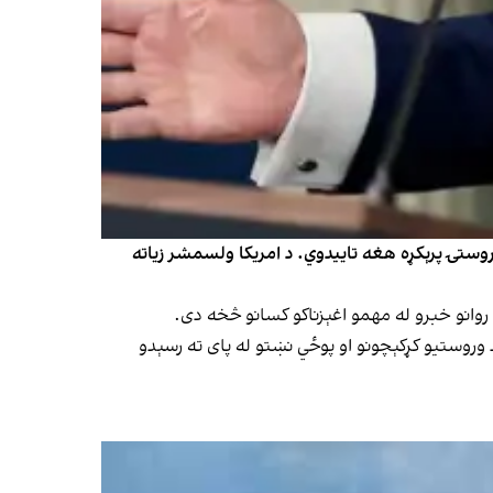
وروستۍ پرېکړه هغه تاییدوي. د امریکا ولسمشر زیاته
 وروستیو کړکېچونو او پوځي نښتو له پای ته رسېدو