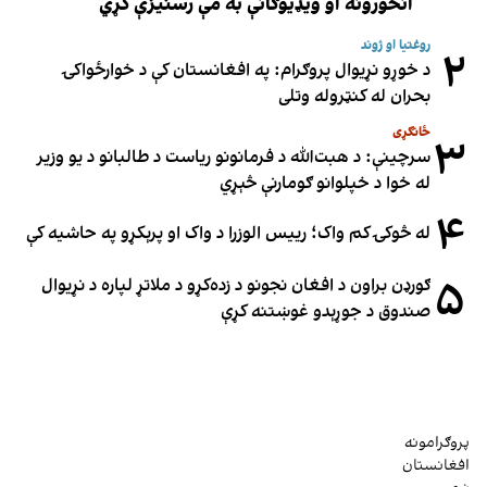
انځورونه او ویډیوګانې به مې رسنیزې کړي
روغتیا او ژوند
۲
د خوړو نړیوال پروګرام: په افغانستان کې د خوارځواکۍ
بحران له کنټروله وتلی
ځانګړی
۳
سرچینې: د هبت‌الله د فرمانونو ریاست د طالبانو د یو وزیر
له خوا د خپلوانو ګومارنې څېړي
۴
له څوکۍ کم واک؛ رییس الوزرا د واک او پرېکړو په حاشیه کې
۵
ګورډن براون د افغان نجونو د زده‌کړو د ملاتړ لپاره د نړیوال
صندوق د جوړېدو غوښتنه کړې
پروګرامونه
افغانستان