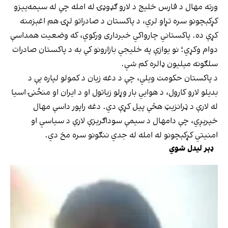
ورته مهال د فارس خلیج د لارو ګډوډۍ له امله چې له سیمه‌ییزو
کړکېچونو سره تړاو لري، د پاکستان د صادراتو لړۍ هم اغېزمنه
کړې ده. پاکستاني چارواکي خبرداری ورکوي، که وضعیت همداسې
دوام وکړي؛ نو یوازې په خلیجي بازارونو کې به د پاکستان صادرات
سلګونه مېلیون ډالره کم شي.
د پاکستان حکومت ویلي، چې د دغه زیان د کمولو لپاره یې د
بدیلو لارو کارول، د هوايي بار وړلو زیاتول او د ایران او منځنۍ اسیا
له لارې د ټرانزیټ هڅې پیل کړې دي. دغه راپور داسې مهال
خپرېږي، چې دامهال د سیمې سوداګریزې لارې د سیاسي او
امنیتي کړکېچونو له امله له جدي ننګونو سره مخ دي.
ډېر لیدل شوي