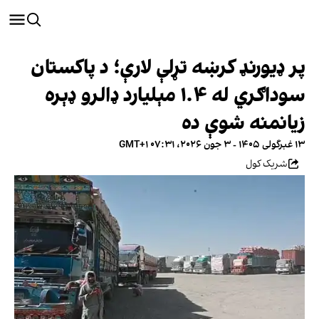
پر ډیورنډ کرښه تړلې لارې؛ د پاکستان
سوداګري له ۱.۴ مېلیارد ډالرو ډېره
زیانمنه شوې ده
۱۳ غبرگولی ۱۴۰۵ - ۳ جون ۲۰۲۶، ۰۷:۳۱ GMT+۱
شریک کول