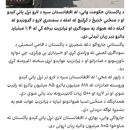
د پاکستان حکومت وایي، له افغانستان سره د لارو تړل پاتې کېدو
او د منځني ختیځ د کړکېچ له امله د سمندري لارو د ګډوډېدو له
کبله دغه هېواد په سوداګرۍ او ټرانزیټ برخه کې له ۱.۴ مېلیارد
ډالرو ډېر زیان لیدلی دی.
پاکستاني چارواکو دغه شمېرې د پاکستان د قامي اسمبلۍ د
سوداګرۍ کمېټې ته وړاندې کړې او خبرداری یې ورکړی، چې دواړه
ناورينونو د صادراتو او د ټرانزیټ عوایدو لړۍ سخته اغېزمنه کړې
ده.
د راپور له مخې؛ له افغانستان سره د لارو تر تړل پاتې کېدو
وروسته صادرات له ۸۱۸ مېلیون ډالرو ۸۵ مېلیون ډالرو ته راټیټ
شوي او تر ۷زره او ۵۰۰ زیات کانټینرونه بند پاتې شوي دي.
همدارنګه د منځنۍ اسیا هېوادونو لپاره د ټرانزیټ عواید هم په
بشپړه توګه درېدلي دي.
چارواکي وایي، یوازې د افغانستان لارې تړل پاتې کېدو پاکستان ته
شاوخوا ۸۰۵ مېلیون ډالره زیان اړولی دی.