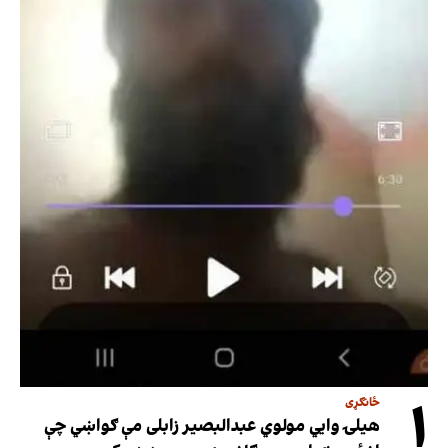
۱
ځانګړی
هیلۍ وایي مولوي عبدالبصیر زابلی مې ګواښي چې