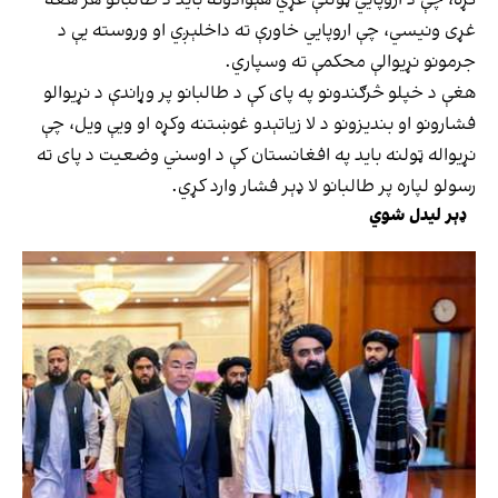
غړی ونیسي، چې اروپايي خاورې ته داخلېږي او وروسته یې د
جرمونو نړیوالې محکمې ته وسپاري.
هغې د خپلو څرګندونو په پای کې د طالبانو پر وړاندې د نړیوالو
فشارونو او بندیزونو د لا زیاتېدو غوښتنه وکړه او ویې ویل، چې
نړیواله ټولنه باید په افغانستان کې د اوسني وضعیت د پای ته
رسولو لپاره پر طالبانو لا ډېر فشار وارد کړي.
ډېر لیدل شوي