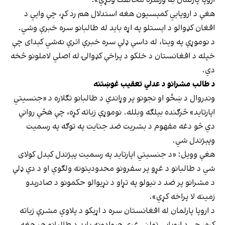
هغې د اروپايي کمېسیون هغه استدلال هم رد کړ، چې وایي د
افغان کډوالو د اېستلو په اړه باید له طالبانو سره خبرې وشي.
د نوموړې په وینا، له داسې ډلې سره خبرې اترې نه‌شي کېدای چې
خپله د افغانستان د خلکو د پراخې کډوالۍ له اصلي لاملونو څخه
دي.
د طالب مشرانو د عدلي تعقیب غوښتنه
وندر‌وال د ښځو او نجونو پر وړاندې د طالبانو تګلاره د «جنسیتي
اپارتاید» څرګنده بېلګه وبلله. نوموړې زیاته کړه، چې هڅې روانې
دي څو دغه مفهوم د بشریت ضد جنایت په توګه په رسمیت
وپېژندل شي.
هغې وویل: «د جنسیتي اپارتاید په رسمیت پېژندل کېدل کولای
شي د طالبانو د غړو پر سفرونو محدودیتونه ولګوي او د دې ډلې
د مشرانو پر ضد د نیولو په تړاو د نړیوالو حکمونو د صادرېدو
زمینه لا پراخه کړي».
د اروپا پارلمان له افغانستان سره د اړیکو د پلاوي مشرې زیاته
کړه، چې د اروپايي ټولنې غړي هېوادونه باید د طالبانو هر هغه