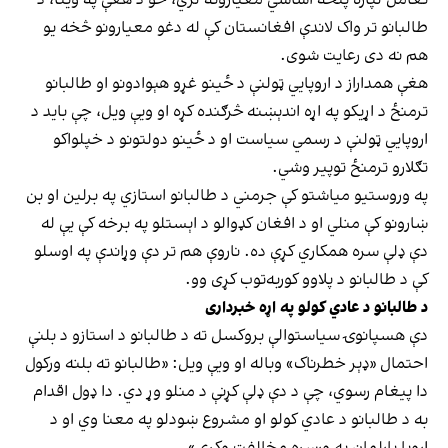
طالبانو تر واک لاندې افغانستان کې له دغو معیارونو څخه یو
هم نه دی رعایت شوی.
هغې همداراز د اروپايي ټولنې د ځینو غړو هېوادونو او طالبانو
ترمنځ د اړیکو په اړه اندېښنه څرګنده کړه او ویې ویل، چې باید د
اروپايي ټولنې د رسمي سیاست او د ځینو دولتونو د خپلواکو
تګلارو ترمنځ توپیر وشي.
په وروستیو میاشتو کې جرمني د طالبانو استازي په برلین او بن
ښارونو کې منلي او د افغان کډوالو د اېستلو په برخه کې یې له
دې ډلې سره همکاري کړې ده. ناروې هم تر دې وړاندې په اوسلو
کې د طالبانو د پلاوو کوربه‌توب کړی وو.
د طالبانو د عادي کولو په اړه خبرداری
دې هسپانوۍ سیاستوالې بروکسل ته د طالبانو د استازو د بلنې
احتمال «ډېر خطرناک» وباله او ویې ویل: «طالبانو ته بلنه ورکول
دا پیغام رسوي، چې د دې ډلې کړنې د منلو وړ دي. دا ډول اقدام
به د طالبانو د عادي کولو او مشروع ښودلو په معنا وي او د
اروپا پارلمان به ورسره مخالفت وکړي».