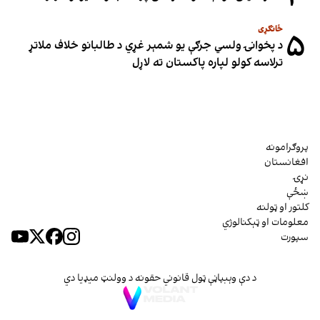
ځانګړی
۵
د پخوانۍ ولسي جرګې یو شمېر غړي د طالبانو خلاف ملاتړ
ترلاسه کولو لپاره پاکستان ته لاړل
پروګرامونه
افغانستان
نړۍ
ښځې
کلتور او ټولنه
معلومات او ټېکنالوژي
سپورت
د دې وېبپاڼې ټول قانوني حقونه د وولنټ میډیا دي