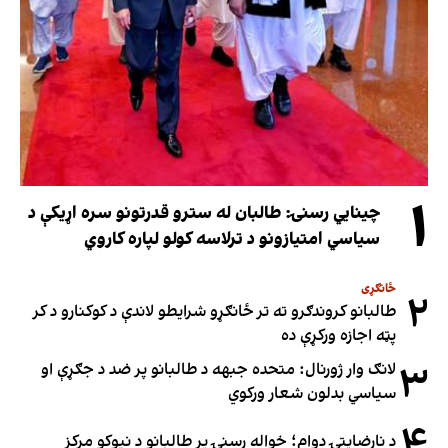
۱
چینایي رسنۍ: طالبان له سترو قدرتونو سره اړیکې د
سیاسي امتیازونو د ترلاسه کولو لپاره کاروي
ځانګړی
۲
طالبانو کروندګرو ته تر ځانګړو شرایطو لاندې د کوکنارو د کر
پټه اجازه ورکړې ده
۳
لانګ وار ژورنال: متحده جبهه د طالبانو پر ضد د جګړې او
سیاسي بدلون شعار ورکوي
۴
د نارضایتۍ دوام؛ خواله رسنۍ پر طالبانو د نیوکو مرکز