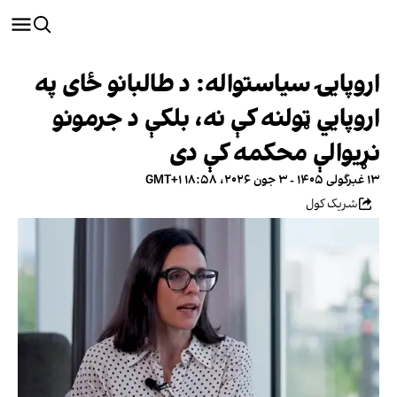
اروپایۍ سیاستواله: د طالبانو ځای په
اروپايي ټولنه کې نه، بلکې د جرمونو
نړیوالې محکمه کې دی
۱۳ غبرگولی ۱۴۰۵ - ۳ جون ۲۰۲۶، ۱۸:۵۸ GMT+۱
شریک کول