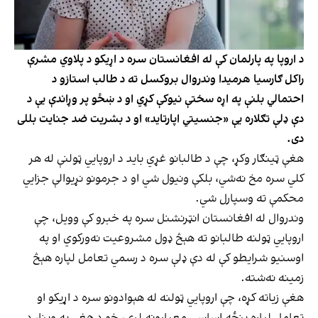
د اروپا په پارلمان کې له افغانستان سره د اړیکو د پلاوي مشرې
راکل ګارسیا هرمیدا وندر‌وال بروکسل ته د طالب استازو د
احتمالي بلنې په اړه سختې نیوکې کړي او د ښځو پر وړاندې یې د
دې ډلې تګلاره یې «جنسیتي اپارتاید» او د بشریت ضد جنایت بللی
دی.
هغې ټینګار وکړ، چې د طالبانو غړي باید د اروپايي ټولنې له هر
کلي سره مخ نه‌شي، بلکې ونیول شي او د جرمونو نړیوالې جزایي
محکمې ته وسپارل شي.
وندر‌وال له افغانستان انټرنشنل سره په خبرو کې وویل، چې
اروپايي ټولنه طالبانو ته هېڅ ډول مشروعیت نه‌ورکوي او په
اوسنیو شرایطو کې له دې ډلې سره د رسمي تعامل لپاره هېڅ
زمینه نه‌شته.
هغې زیاته کړه، چې اروپايي ټولنه له هېوادونو سره د اړیکو او
تعامل لپاره پنځه اساسي معیارونه لري، خو د هغې په وینا، د