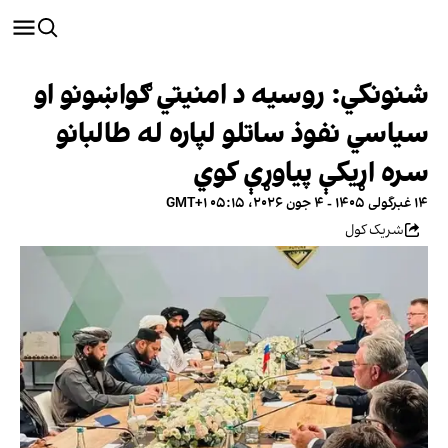
شنونکي: روسیه د امنیتي ګواښونو او
سیاسي نفوذ ساتلو لپاره له طالبانو
سره اړیکې پیاوړې کوي
۱۴ غبرگولی ۱۴۰۵ - ۴ جون ۲۰۲۶، ۰۵:۱۵ GMT+۱
شریک کول