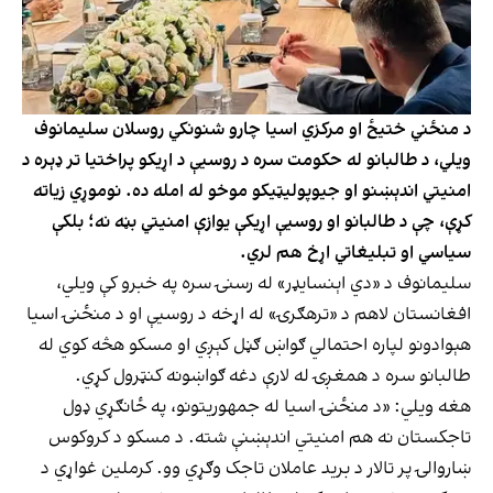
د منځني ختیځ او مرکزي اسیا چارو شنونکي روسلان سلیمانوف
ویلي، د طالبانو له حکومت سره د روسیې د اړیکو پراختیا تر ډېره د
امنیتي اندېښنو او جیوپولیټیکو موخو له امله ده. نوموړي زیاته
کړې، چې د طالبانو او روسیې اړیکې یوازې امنیتي بڼه نه‌؛ بلکې
سیاسي او تبلیغاتي اړخ هم لري.
سلیمانوف د «دي اېنسایډر» له رسنۍ سره په خبرو کې ویلي،
افغانستان لاهم د «ترهګرۍ» له اړخه د روسیې او د منځنۍ اسیا
هېوادونو لپاره احتمالي ګواښ ګڼل کېږي او مسکو هڅه کوي له
طالبانو سره د همغږۍ له لارې دغه ګواښونه کنټرول کړي.
هغه ویلي: «د منځنۍ اسیا له جمهوریتونو، په ځانګړي ډول
تاجکستان نه هم امنیتي اندېښنې شته. د مسکو د کروکوس
ښاروالۍ پر تالار د برید عاملان تاجک وګړي وو. کرملین غواړي د