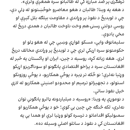
ترهګرۍ پر ضد مبارزه کې له طالبانو سره همغږي ولري».
د هغه په وینا؛ طالبان د هغو معاصرو خوځښتونو له ډلې دي،
چې د لوېدیځ د نفوذ پر وړاندې د مقاومت بېلګه بلل کېږي او
روسي دولتي رسنۍ هم وخت ناوخت طالبان د همدې دریځ له
مخې یادوي.
سلیمانوف وایي، مسکو غواړي وښيي چې له هغو ډلو او
حکومتونو سره اړیکې لري چې د لوېدیځ پر وړاندې مخالف دریځ
لري. هغه زیاته کړه، روسیه د چین، ایران او پاکستان په څېر له
افغانستان سره د پراخو اقتصادي پانګونو او سوداګریزو اړیکو
وړتیا نه‌لري؛ نو ځکه تر ډېره د پوځي همکاریو، د پوځي روزونکو
استولو، د تجهیزاتو ترمیم او محدودو امنیتي همکاریو له لارې
خپل نفوذ ساتي.
د نوموړي په وینا: «روسیه د مېلیاردونه ډالرو پانګونې توان
نه‌لري، لکه څنګه چې چین یې کوي؛ خو د پوځي همکاریو او
سمبولیکو اقداماتو د ترسره کولو وړتیا لري او همدا یې په
افغانستان کې د نفوذ د ساتلو اصلي وسیله ده».