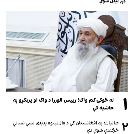
ډېر لیدل شوي
۱
له څوکۍ کم واک؛ رییس الوزرا د واک او پرېکړو په
حاشیه کې
۲
طالبان: په افغانستان کې د «ال‌نینو» پدیدې نښې نښانې
څرګندې شوې دي