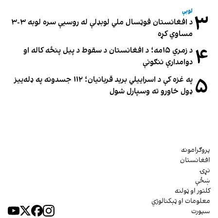
لوبې
۳
د افغانستان فوټسال ملي لوبډلې له روسیې سره لوبه ۳-۳
مساوي کړه
۴
د زمري ۱۵مه؛ د افغانستان د سقوط د پیل پنځه کاله او
دوامدارې ننګونې
۵
په غزه کې د اسراییلي برید قربانیان؛ ۱۱۲ جسدونه په ډله‌ییز
ډول خاورو ته وسپارل شول
پروګرامونه
افغانستان
نړۍ
ښځې
کلتور او ټولنه
معلومات او ټېکنالوژي
سپورت