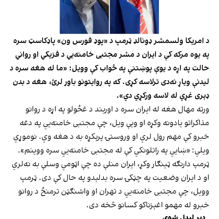
د امریکا ولسمشر ډونالډ ټرمپ د «پوډ فورس ون» پاډکاسټ سره
په یوه مرکه کې د ایران د مشر مجتبی خامنه‌يي د فزیکي او رواني
حالت په اړه د یوې پوښتنې په ځواب کې وویل: «ما له هغه سره د
لیدنې ویاړ نه‌دی ترلاسه کړی. که په روایتونو باور لرئ، هغه د بدن
ډېری غړي له لاسه ورکړي دي».
ورته مهال هغه له ایران سره د اوربند د غځولو په اړه د روانو
مذاکراتو یادونه وکړه او ویې ویل، چې مجتبی خامنه‌يي په دغه
خبرو کې مهم رول لري او وروستۍ پرېکړه به د هغه وي. نوموړي
ویلي: «ښایي په راتلونکي کې له مجتبی خامنه‌يي سره ووینم».
ټرمپ دارنګه ټینګار وکړ، ایران منلې ده چې اټومي وسلې به نه‌لري
او د ایران وضعیت په چټکۍ سره بدلېدو په حال کې دی. ټرمپ
وویل، چې مجتبی خامنه‌یي د تهران او واشنګټن ترمنځ د روانو
خبرو له مهمو اغېزناکو کسانو څخه دی.
ډېر لیدل شوي