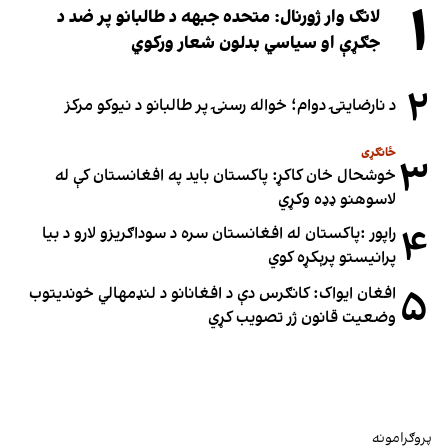
۱
لانګ وار ژورنال: متحده جبهه د طالبانو پر ضد د
جګړې او سیاسي بدلون شعار ورکوي
۲
د نارضایتۍ دوام؛ خواله رسنۍ پر طالبانو د نیوکو مرکز
ځانګړی
۳
خوشحال خان کاکړ: پاکستان بايد په افغانستان کې له
لاسوهنو ډډه وکړي
۴
راپور :پاکستان له افغانستان سره د سوداګریزو لارو د بیا
پرانیستو پرېکړه کوي
۵
افغان ایواک: کانګرس دې د افغانانو د لنډمهالي خوندیتوب
وضعیت قانون ژر تصویب کړي
پروګرامونه