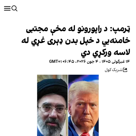
ټرمپ: د راپورونو له مخې مجتبی
خامنه‌يي د خپل بدن ډېری غړي له
لاسه ورکړي دي
۱۴ غبرگولی ۱۴۰۵ - ۴ جون ۲۰۲۶، ۰۶:۴۵ GMT+۱
شریک کول