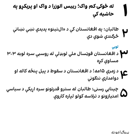
۱
له څوکۍ کم واک؛ رییس الوزرا د واک او پرېکړو په
حاشیه کې
۲
طالبان: په افغانستان کې د «ال‌نینو» پدیدې نښې نښانې
څرګندې شوې دي
لوبې
۳
د افغانستان فوټسال ملي لوبډلې له روسیې سره لوبه ۳-۳
مساوي کړه
۴
د زمري ۱۵مه؛ د افغانستان د سقوط د پیل پنځه کاله او
دوامدارې ننګونې
۵
چینایي رسنۍ: طالبان له سترو قدرتونو سره اړیکې د سیاسي
امتیازونو د ترلاسه کولو لپاره کاروي
پروګرامونه