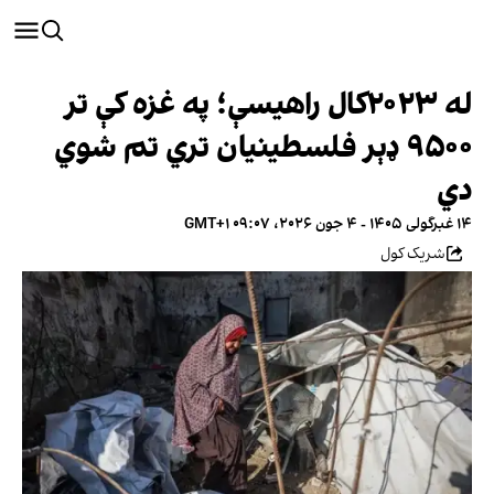
له ۲۰۲۳کال راهیسې؛ په غزه کې تر
۹۵۰۰ ډېر فلسطینیان تري تم شوي
دي
۱۴ غبرگولی ۱۴۰۵ - ۴ جون ۲۰۲۶، ۰۹:۰۷ GMT+۱
شریک کول