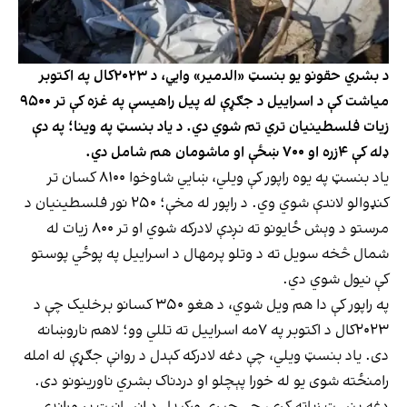
د بشري حقونو یو بنسټ «الدمیر» وايي، د ۲۰۲۳کال په اکتوبر
میاشت کې د اسراییل د جګړې له پیل راهیسې په غزه کې تر ۹۵۰۰
زیات فلسطینیان تري تم شوي دي. د یاد بنسټ په وینا؛ په دې
ډله کې ۴زره او ۷۰۰ ښځې او ماشومان هم شامل دي.
یاد بنسټ په یوه راپور کې ویلي، ښایي شاوخوا ۸۱۰۰ کسان تر
کنډوالو لاندې شوي وي. د راپور له مخې؛ ۲۵۰ نور فلسطینیان د
مرستو د وېش ځایونو ته نږدې لادرکه شوي او تر ۸۰۰ زیات له
شمال څخه سویل ته د وتلو پرمهال د اسراییل په پوځي پوستو
کې نیول شوي دي.
په راپور کې دا هم ویل شوي، د هغو ۳۵۰ کسانو برخلیک چې د
۲۰۲۳کال د اکتوبر په ۷مه اسراییل ته تللي وو؛ لاهم ناروښانه
دی. یاد بنسټ ویلي، چې دغه لادرکه کېدل د روانې جګړې له امله
رامنځته شوی یو له خورا پېچلو او دردناک بشري ناورینونو دی.
دغه بنسټ زیاته کړې، چې جبري ورکېدل د انسانیت پر وړاندې