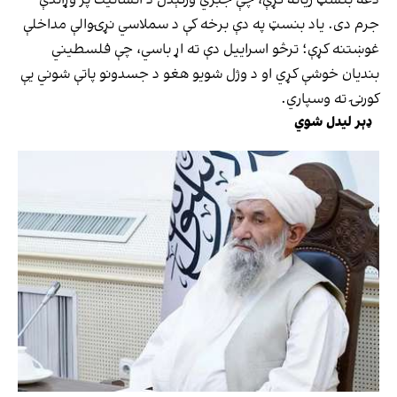
جرم دی. یاد بنسټ په دې برخه کې د سملاسي نړۍوالې مداخلې
غوښتنه کړې؛ ترڅو اسراییل دې ته اړ باسي، چې فلسطیني
بندیان خوشې کړي او د وژل شویو هغو د جسدونو پاتې شوني یې
کورنۍ ته وسپاري.
ډېر لیدل شوي