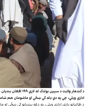
د کندهار ولایت د سپ
ادارې ویلي، چې په دې ډله کې ښځې او ماشومان هم شام
د طالبانو یادې ادارې ویلي، په دغه بندیانو کې ښځې او م