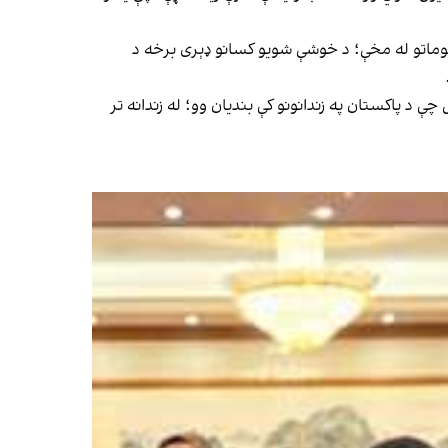
وماتو له مخې؛ د خوشې شویو کسانو ډېری برخه د
ېرته راستنېدونکو چارو وزارت د پنجشنبې په ورځ (د غبرګولي ۱۴مه) خبر ورکړی، ۷۹ افغان کډوال چې د پاکستان په زندانونو کې بندیان وو؛ له زندانه تر