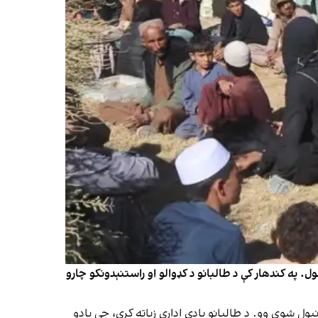
و ته وسپارل شول. په کندهار کې د طالبانو د کډوالو او راستنېدونکو چارو
ول شوي وو. د طالبانو یادې ادارې زیاته کړې، چې یادو