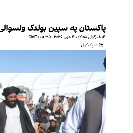
پاکستان په سپین بولدک ولسوالۍ کې نږدې ۲۰۰ افغان بندیان ط
۱۴ غبرگولی ۱۴۰۵ - ۴ جون ۲۰۲۶، ۱۰:۲۵ GMT+۱
شریک کول