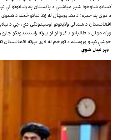
کسانو شاوخوا شپږ میاشتې د پاکستان په زندانونو کې تې
د دوی په خبره؛ د بند پرمهال له زندانیانو څخه د هغ
افغانستان د شمالي ولایتونو اوسېدونکي دي، چې د بېلابې
خوشې کېدو وروسته د تورخم له لارې بېرته افغانستان ت
ډېر لیدل شوي