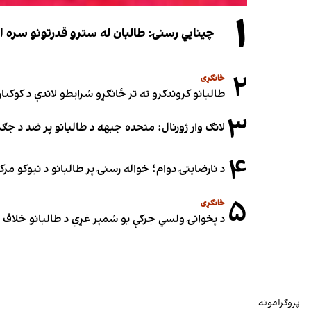
۱
چینایي رسنۍ: طالبان له سترو قدرتونو سره اړی
۲
ځانګړی
طالبانو کروندګرو ته تر ځانګړو شرایطو لاندې د کوکنارو
۳
لانګ وار ژورنال: متحده جبهه د طالبانو پر ضد د ج
۴
د نارضایتۍ دوام؛ خواله رسنۍ پر طالبانو د نیوکو مرک
۵
ځانګړی
د پخوانۍ ولسي جرګې یو شمېر غړي د طالبانو خلاف ملا
پروګرامونه