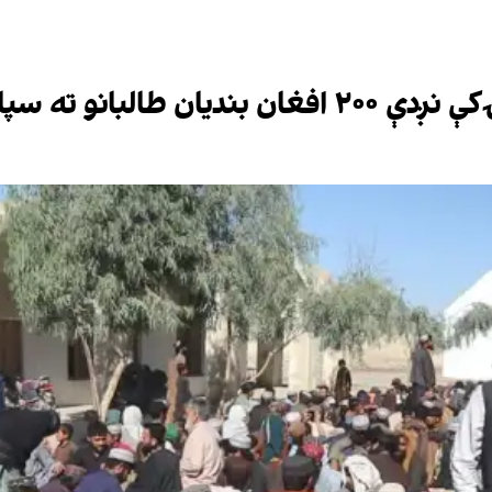
البانو ته سپارلي