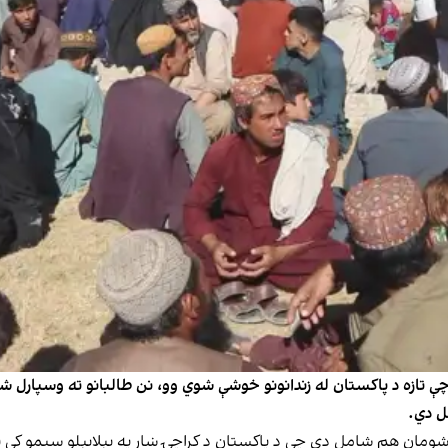
ین بولدک له لارې ۱۹۹ افغان بندیان چې تازه د پاکستان له زندانونو خوشې شوي وو، نن طالبان
ل دي.
اشومان هم شامل دي چې د پاکستان د کراچۍ ښار په بېلابېلو سیمو کې نی