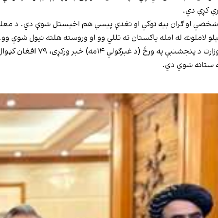
رې کړې دي.
وی شخصي او ګران بیه توکي او نغدې پیسې هم اخیستل شوې دي. د معل
لو لاملونه له امله پاکستان ته تللي وو او وروسته هلته نیول شوي وو.
ورته مهال د طالبانو د کډوالو او ب
ه ستانه شوي دي.