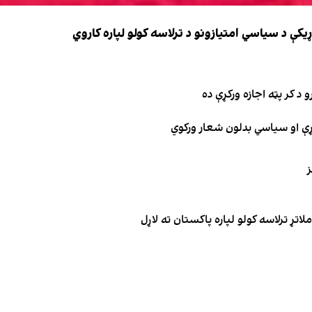
کې د سیاسي امتیازونو د ترلاسه کولو لپاره کاروي
 د کر پټه اجازه ورکړې ده
ګړې او سیاسي بدلون شعار ورکوي
ز
تړ ترلاسه کولو لپاره پاکستان ته لاړل