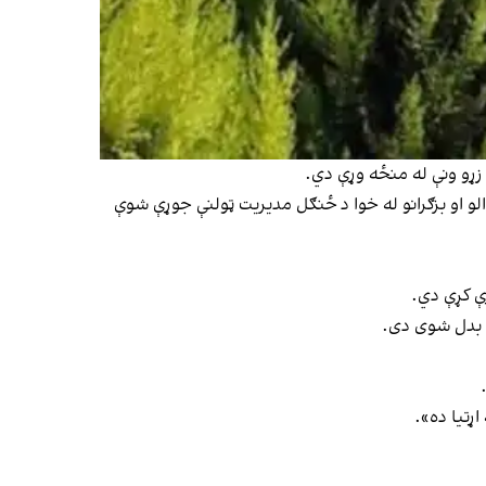
الو او بزګرانو له خوا د ځنګل مدیریت ټولنې جوړې شوې
ړې کړې دي.
ند بدل شوی دی.
اړتیا ده».