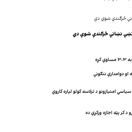
ې نښې نښانې څرګندې شوې دي
کړه
یاسي امتیازونو د ترلاسه کولو لپاره کاروي
 د کر پټه اجازه ورکړې ده