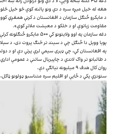
دغه ۴۵ کلنه ښځه وایي، « د دې ونو درلودل راته ښه احساس راکوي؛ زموږ چاپېریال شین دی او موږ تازه هوا تنفس کوو».
هغه له خپل مېړه سره د دې ونو پالنه کوي څو خپل څلو
د مایکرو ځنګل سازمان د افغانستان د کرنې همغږې کوونک
مقاومت زیاتوي او د خلکو د معیشت ملاتړ کوي».
دغه سازمان په اوو ولایتونو کې ۵۰۰ مایکرو ځنګلونه کرلي دي.
پویا وویل دا ځنګل چې د سیند تر څنګ پروت دی، د سېلا
په افغانستان کې، چې ډېری سیمې لرې پرتې دي او د دولت 
روان کال هدف ۹ میلیونه نیالګي دي.
ستونزې پکې د ځایي او اقلیم سره متناسبو ډولونو ټاکل، د