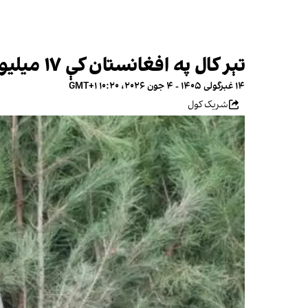
تېر کال په افغانستان کې ۱۷ میلیونه نیالګي کېنول شوي او سږ کال ۹ میلیونه په پام کې دي
۱۴ غبرگولی ۱۴۰۵ - ۴ جون ۲۰۲۶، ۱۰:۲۰ GMT+۱
شریک کول