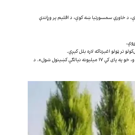
، د خاورې سمسورتیا ښه کوي، د اقلیم پر وړاندې
ړوي.
 تر ټولو اغیزناکه لاره بلل کېږي.
د طالبانو تر واک لاندې د چاپېریال ساتنې د عمومي ادارې د اقلیم بدلون مشر روح‌الله امین وویل، چې«تېر کال هدف اته میلیونه و، خو په پای کې ۱۷ میلیونه نیالګي کښېنول شول». د