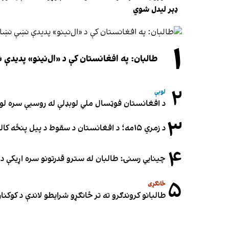
ډېر لیدل شوي
۱
طالبان: په افغانستان کې د «ال‌نینو» پدید
۲
لوبې
د افغانستان فوټسال ملي لوبډلې له روسیې سره لوبه ۳-۳ مساوي 
۳
د زمري ۱۵مه؛ د افغانستان د سقوط د پیل پنځه کاله او دوامدارې ننګونې
۴
چینایي رسنۍ: طالبان له سترو قدرتونو سره اړیکې د س
۵
ځانګړی
طالبانو کروندګرو ته تر ځانګړو شرایطو لاندې د کوکنارو