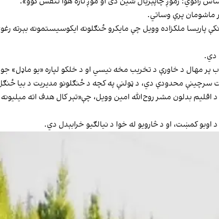
ر ماشومان پرې وساتي.
ې پاريسا ملکزاده وویل چې مایکرو ځنګلونه ایکوسیستمونه بېرته رغوي
ب پر مهال د خاورې د تخریب مخه نیسي او د خلکو لپاره «یو ماډل» جو
سرچینې محدودې دي، د ټولنې په کچه د ځنګلونو مدیریت د بیا ځنګل‌کولو
 اوبو کمښت، او د څارویو له خوا د نیالګیو خرابېدل دي.