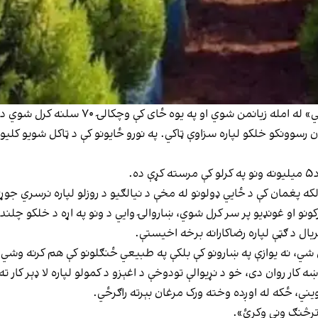
او په یوه ځای کې وچکالۍ ۷۰ سلنه کرل شوي د زړو ونې له منځه وړې دي.
ن رسوونکو خلکو لپاره سزاوې ټاکي. په نورو ځایونو کې د ټاکل شویو کلیو
که پغمان کې د ځايي ډولونو له مخې د نیالګیو د روزلو لپاره نرسري جو
رکونو او غونډیو پر سر کرل شوي، ښاروالۍ وایي د ونو په اړه د خلکو چل
ل د ګټې لپاره رضاکارانه برخه اخیستې.
تل شي، نه یوازې په ښارونو کې بلکې په طبیعي ځنګلونو کې هم کرنه وشي.
کار روان دی، خو د نړیوالې تودوخې د اغېزو د کمولو لپاره لا ډېر کار ته 
 ویني، ځکه له اوږده وخته ورک مرغان بېرته راګرځي.
ترڅنګ ونې وکرئ».