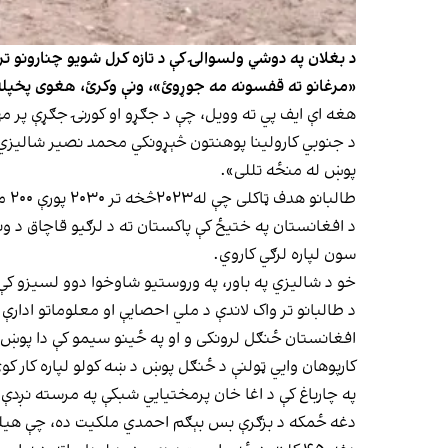
د بغلان په دوشي ولسوالۍ کې د تازه کرل شویو چنارونو ت
«مرغانو ته قفسونه مه جوړوئ»، ونې وکرئ، هغوی پخپله
هغه اې ایف پي ته وویل، چې د جګړو او کورنۍ جګړې پر مه
پوښ له منځه تللی».
طالبانو هدف ټاکلی چې له۲۰۲۳څخه تر ۲۰۳۰ پورې ۲۰۰ میلیونه نیالګي کینوي، چې نادولتي موسسې، ملګري ملتونه او خصوصي سکتور هم پکې شامل دي.
د افغانستان په ختیځ کې پاکستان ته د لرګیو قاچاق د 
سون لپاره لرګي کاروي.
خو د شالیزي په باور، په وروستیو شاوخوا دوو لسیزو کې 
افغانستان ځنګل لرونکی و او په ځینو سیمو کې دا پوښ 
کارپوهان وایي ټولنې د ځنګل پوښ د ښه کولو لپاره کار کوي. هم پخواني حکومت (تر ۲۰۲۱ پورې) او هم اوس
په چارباغ کې د اغا خان پرمختیایي شبکې په مرسته نږدې 
دغه ځمکه د بزګرې بس بېګم احمدي ملکیت ده، چې هیله لري د مېوو پلورلو ل