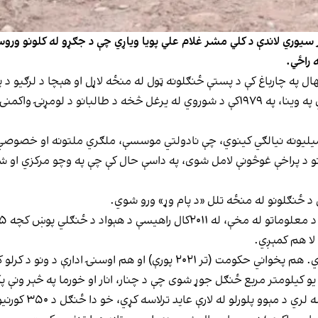
ر سیوري لاندې د کلي مشر غلام علي پویا ویاړي چې د جګړو له کلونو ور
 راځي.
ال په چارباغ کې د پستې ځنګلونه ټول له منځه لاړل او هېچا د لرګیو د 
ونو د پراخې غوڅونې لامل شوی، په داسې حال کې چې په وچو مرکزي او 
د ځنګلونو له منځه تلل «د پام وړ» ورو شوي.
لا هم کمېږي.
نۍ ادارې د ونو د کرلو کمپاینونو ملاتړ کړی دی.
یو کیلومتر مربع ځنګل جوړ شوی چې د چنار، انار او خورما په څېر ونې 
ه لارې عاید ترلاسه کړي، خو دا ځنګل د ۳۵۰ کورنیو ټولنې ته هم پرانېستی دی.