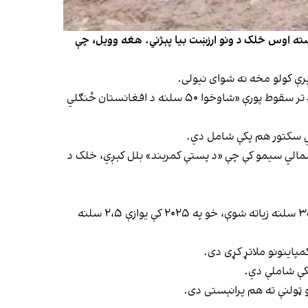
وسته اوس خلک د ونو ارزښت بیا پېژني. هغه وویل، چې
پرې کولو مخه نه شوای نیولی.
د جنوبي کارولینا پوهنتون څېړونکي محمد نصیر شالیزي په وینا، په ۱۹۷۹کې د شوروي له یرغل څخه د طالبانو د لومړنۍ واکمنۍ تر سقوط پورې «شاوخوا ۵۰ سلنه د افغانستان ځنګلي
شمالي سیمو کې چې «د پستې کمربند» بلل کېږي، خلک د
د طالبانو تر واک لاندې د ملي احصایې او معلوماتو ادارې د معلوماتو له مخې، له ۲۰۱۱کال راهیسې د هېواد د ځنګلي پوښ کچه ۳۵ سلنه زیاته شوې، خو په ۲۰۲۵ کې یوازې ۲،۵ سلنه
پکې شاملې دي.