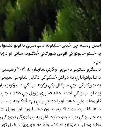
امین ومنله چې ځینې ځنګلونه د «پاملرنې یا اوبو نشتوالي» له امله زیانمن شوي 
په ځینو ځایونو کې قومي شوراګانې ځنګلونه ساتي او د زیا
دي.
د ملګرو ملتونو د خوړو او کرنې سازمان له ۲۰۱۹ راهیسې د۵ میلیونه ونو په کرلو کې مرسته کړې ده.
د طالبانوادارې په دولتي ځمکو کې د کابل شاوخوا سیمو ل
په چریکار کې، چې سږ کال پکې زرګونه نیالګي د سړکونو، پا
یوه اوسېدونکي احمد خالد صابري وویل چې هغه د چاپېریا
کارپوهان وایي لا هم اړتیا ده چې پاتې زاړه ځنګلونه وسا
د اغا خان بنسټ د اقلیم بدلون مشر اپوروا اوزا وویل: « ښه 
په چارباغ کې پویا د ونو مثبت اغېز په بیولوژیکي تنوع کې
هغه وویل، « مرغانو ته قفسونه مه جوړوئ؛ د خپل کور 