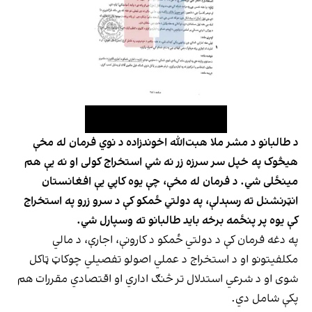
د طالبانو د مشر ملا هبت‌الله اخوندزاده د نوي فرمان له مخې
هیڅوک په خپل سر سرزه زر نه شي استخراج کولی او نه یې هم
مینځلی شي. د فرمان له مخې، چې یوه کاپي یې افغانستان
انټرنشنل ته رسېدلې، په دولتي ځمکو کې د سرو زرو په استخراج
کې یوه پر پنځمه برخه باید طالبانو ته وسپارل شي.
په دغه فرمان کې د دولتي ځمکو د کارونې، اجارې، د مالي
مکلفیتونو او د استخراج د عملي اصولو تفصیلي چوکاټ ټاکل
شوی او د شرعي استدلال تر څنګ اداري او اقتصادي مقررات هم
پکې شامل دي.