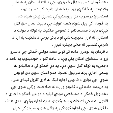
دغه فرمان داسې مهال خپریږي، چې د افغانستان په شمالي
ولایتونو، په ځانګړي ډول بدخشان ولایت کې د سرو زرو د
استخراج پر سر په دې وروستیو کې شخړې زیاتې شوې دي.
په فرمان کې ویل شوي هغه عواید چې د بیت‌المال حق ګڼل
کېږي، باید د مسلمانانو د عمومي ملکیت په توګه د دولت د
استازي له لارې مدیریت شي او د پاتې برخې د ملکیت په اړه د
شرعي تفسیر له مخې پرېکړه کېږي.
د فرمان په لومړۍ ماده کې ټولې هغه دولتي ځمکې چې د سرو
زرو د استخراج امکان پکې وي، د عامه ګټو د خوندیتوب په نامه د
«حِمي» په توګه ګڼل شوې دي. په دې ځمکو کې د طالبانو له
رسمي اجازې پرته هر ډول تصرف منع اعلان شوی دی او ویل
شوي، چې یوازې د قانوني اجازه لیک له لارې کارول کېدای شي.
په درېیمه ماده کې د کانونو وزارت ته صلاحیت ورکړل شوی چې
دغه ډول ځمکې د مشخصې مودې لپاره د دولتي ځمکو د اجارې د
قانون له مخې اشخاصو یا شرکتونو ته په اجاره ورکړي. ددې هدف
دا ګڼل شوی، چې اجاره کوونکي په ټاکل شویو سیمو کې خپل