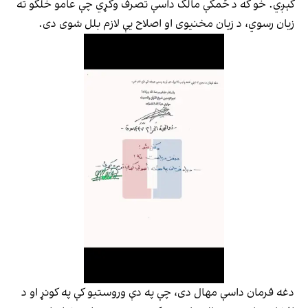
کېږي. خو که د ځمکې مالک داسې تصرف وکړي چې عامو خلکو ته
زیان رسوي، د زیان مخنیوی او اصلاح یې لازم بلل شوی دی.
دغه فرمان داسې مهال دی، چې په دې وروستیو کې په کونړ او د