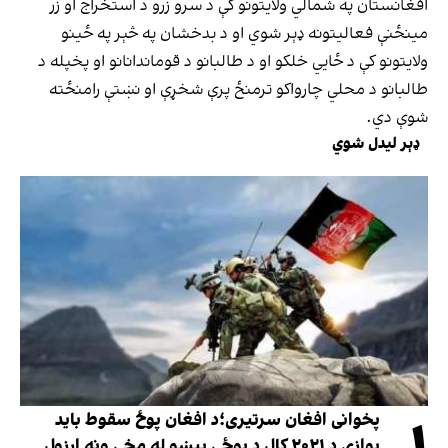
افغانستان په شمالي ولایتونو کې د سرو زرو د استخراج او زر
مینځنې فعالیتونه ډېر شوي او د بدخشان په څېر په ځینو
ولایتونو کې د ځايي خلکو او د طالبانو د قوماندانانو او پخپله د
طالبانو د محلي چارواکو ترمنځ پرې شخړې او نښتې رامنځته
شوې دي.
ډېر لیدل شوي
پخوانی افغان سرتیری؛د افغان پوځ سقوط باید
یوازې د ۲۰۲۱ کال د پوځي پېښو له مخې ونه ارزول