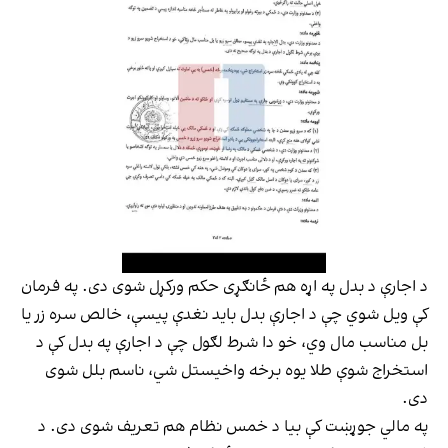
د اجارې د بدل په اړه هم ځانګړی حکم ورکړل شوی دی. په فرمان
کې ویل شوي چې د اجارې بدل باید نغدې پیسې، خالص سره زر یا
بل مناسب مال وي، خو دا شرط لګول چې د اجارې په بدل کې د
استخراج شوې طلا یوه برخه واخیستل شي، ناسم بلل شوی
دی.
په مالي جوړښت کې بیا د خمس نظام هم تعریف شوی دی. د