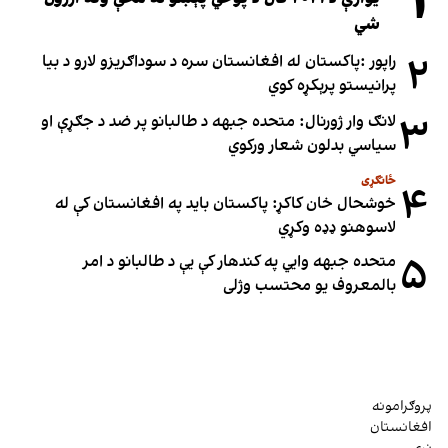
۱
شي
۲
راپور :پاکستان له افغانستان سره د سوداګریزو لارو د بیا
پرانیستو پرېکړه کوي
۳
لانګ وار ژورنال: متحده جبهه د طالبانو پر ضد د جګړې او
سیاسي بدلون شعار ورکوي
ځانګړی
۴
خوشحال خان کاکړ: پاکستان بايد په افغانستان کې له
لاسوهنو ډډه وکړي
۵
متحده جبهه وايي په کندهار کې یې د طالبانو د امر
بالمعروف یو محتسب وژلی
پروګرامونه
افغانستان