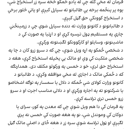
فرمان له مخې کله چې له یادو ځمکو څخه سره زر استخراج شي،
یوه پر پنځمه برخه یې طالبانو ته سپارل کېږي او پاتې څلور برخې
د استخراج کوونکي حق ګڼل کېږي.
د طالبانونو د کانونو وزارت ته دنده سپارل شوې چې د زرمینځنې
چارې په مستقیم ډول ترسره کړي او د اړتیا په صورت کې د
ماشینونو، وسایلو او کارکوونکو لګښتونه ورکړي.
د شخصي ځمکو په اړه ویل شوي، چې که د سرو زرو کان د چا په
شخصي ملکیت کې وي او مالک یې پخپله استخراج کړي، هغه د
استخراج حق لري، خو د خمس په ورکولو مکلف دی. همدارنګه
که د ځمکې مالک د اجازې له مخې موافقه وکړي، د طالبانو د
کانونو وزارت کولای شي ځمکه د دلال یا سمسار په توګه اشخاصو
یا شرکتونو ته په اجاره ورکړي او د دلالۍ مناسب اجرت او د سرو
زرو خمس ترې ترلاسه کړي.
په فرمان کې دا هم ویل شوي چې که معدن په کور، سرای یا
دوکان کې وموندل شي، نو په هغه صورت کې خمس نه پرې
لګېږي او ټول ترلاسه شوي سره زر د هغه ځای د اصلي مالک ګڼل