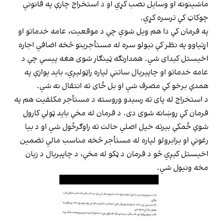
ماشینونه او وسایل نصب کړي او د استخراج چارې په قانوني
چوکاټ کې ترسره کړي.
په فرمان کې دا هم ویل شوي چې د موقعیت، عامه خدماتو او
اړتیاوو په نظر کې نیولو سره له مستأجرینو څخه اضافي اجاره
اخیستل کېدای شي. همدارنګه ټینګار شوی هغه پیسې چې د
عامه خدماتو او چاپېریال ساتنې لپاره راټولېږي، باید یوازې په
همدې برخو کې مصرف شي او بل ځای ته انتقال نه شي.
د استخراج له پای ته رسېدو وروسته د مستأجر مکلفیت هم په
فرمان کې روښانه شوی دی. د فرمان له مخې باید ټولې کارول
شوې ځمکې بېرته خپل اصلي حالت ته راوګرځول شي او د بیا
رغونې او برابرولو لپاره له مستأجر څخه مناسب مالي تضمین
اخیستل کېږي څو د فرمان د ټکو له مخې، د چاپېریال د زیان
مخه ونیول شي.