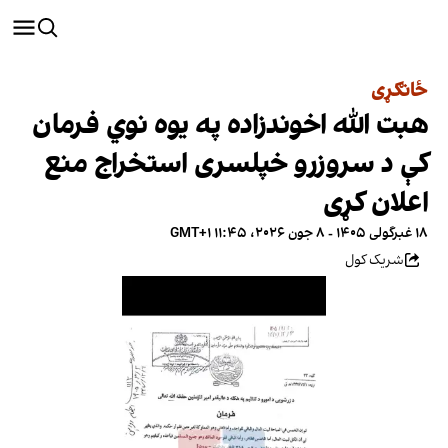
ځانګړی
هبت الله اخوندزاده په یوه نوي فرمان
کې د سروزرو خپلسری استخراج منع
اعلان کړی
۱۸ غبرگولی ۱۴۰۵ - ۸ جون ۲۰۲۶، ۱۱:۴۵ GMT+۱
شریک کول