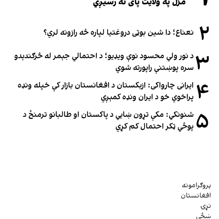
مزل په ولایت پای ته رسیږي
۲
نعناع؛ دا شین بوټی دروغتیا لپاره څه رازونه لري؟
۳
د نور ولي محسود نوې ویډیو؛ د احتمالي جېمر له څرګندېدو
سره پوښتنې راپورته شوي
۴
ایرانی چارواکی: ازبکستان د افغانستان بازار کې خپله ونډه
پراخوي خو د ایران ونډه کمېږي
۵
شنونکي: مکې تړون ښايي د پاکستان او طالبانو ترمنځ د
پوځي ټکر احتمال کم کړي
پروګرامونه
افغانستان
نړۍ
ښځې