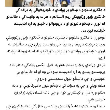
د ملګرو ملتونو د ښځو پر وړاندې د تاوتریخوالي په برخه کې
ځانګړې راپور ورکوونکې ریم السالم د هرات په ولایت کې د طالبانو
له لوري د ښځو د نیولو او د لاریونوالو د ځپلو په اړه اندېښنه
څرګنده کړې ده.
نوموړې د ملګرو ملتونو د بشري حقونو د ځانګړي راپور ورکوونکي
ریچارډ بېنیټ د پیغام په بیا خپرولو سره ویلي چې د طالبانو له
لوري د ښځو پر وړاندې د زورزیاتي د زیاتېدو له امله ژوره اندېښنه
لري.
تر دې وړاندې ریچارد بینټ هم په خپل ایکس پاڼه کې د هرات د
وروستیو پېښو په اړه اندېښنه ښودلې وه او له طالبانو یې
غوښتي و چې د ښځو نیول سمدستي ودروي.
هغه ویلي و چې په هرات کې د ښځو نیول «غیرقانوني او د نه
منلو وړ» دي او ټینګار یې کړی و چې دغه کسان باید ژر تر ژره
خوشې شي.
د ملګرو ملتونو دغه څرګندونې په داسې حال کې مطرح کېږي چې