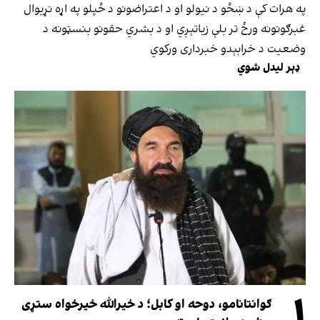
په هرات کې د ښځو د نیولو او د اعتراضونو د ځپلو په اړه نړیوال
غبرګونونه ورځ تر بلې زیاتېږي او د بشري حقونو بنسټونه د
وضعیت د خرابېدو خبرداری ورکوي
ډېر لیدل شوي
۱
ګوانتانامو، دوحه او کابل؛ د خیرالله خیرخواه ستړی