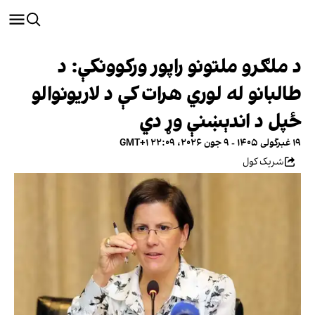
د ملګرو ملتونو راپور ورکوونکې: د
طالبانو له لوري هرات کې د لاریونوالو
ځپل د اندېښنې وړ دي
۱۹ غبرگولی ۱۴۰۵ - ۹ جون ۲۰۲۶، ۲۲:۰۹ GMT+۱
شریک کول