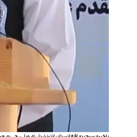
باخبره سرچینو افغانستان انټرنشنل ته ویلي، چې په هرات 