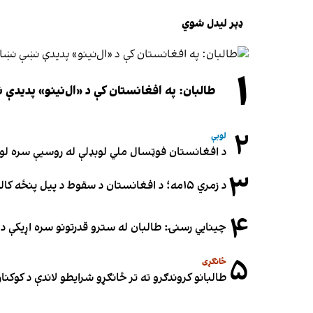
ډېر لیدل شوي
۱
طالبان: په افغانستان کې د «ال‌نینو» پدید
۲
لوبې
د افغانستان فوټسال ملي لوبډلې له روسیې سره لوبه ۳-۳ مساوي 
۳
د زمري ۱۵مه؛ د افغانستان د سقوط د پیل پنځه کاله او دوامدارې ننګونې
۴
چینایي رسنۍ: طالبان له سترو قدرتونو سره اړیکې د س
۵
ځانګړی
طالبانو کروندګرو ته تر ځانګړو شرایطو لاندې د کوکنارو