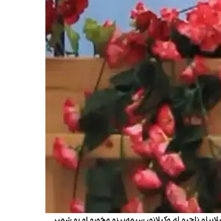
ابېلو ناحیو له وکیلانو، سیمه‌ییزو مخورو او یو شمېر