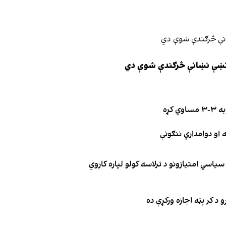
ې نښې نښانې څرګندې شوې دي
کړه
یاسي امتیازونو د ترلاسه کولو لپاره کاروي
 د کر پټه اجازه ورکړې ده