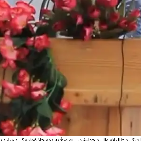
کې د طالبانو والي د چهارشنبې په ورځ په دوو جلا غونډو کې د ښار د بېل