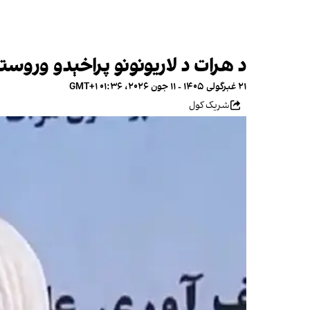
د هرات د لاریونونو پراخېدو وروست
۲۱ غبرگولی ۱۴۰۵ - ۱۱ جون ۲۰۲۶، ۰۱:۳۶ GMT+۱
شریک کول