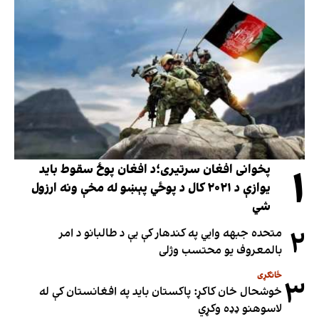
۱
پخوانی افغان سرتیری؛د افغان پوځ سقوط باید
یوازې د ۲۰۲۱ کال د پوځي پېښو له مخې ونه ارزول
شي
۲
متحده جبهه وايي په کندهار کې یې د طالبانو د امر
بالمعروف یو محتسب وژلی
ځانګړی
۳
خوشحال خان کاکړ: پاکستان بايد په افغانستان کې له
لاسوهنو ډډه وکړي