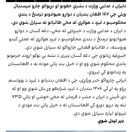
دایران د عدلیې وزارت د بشري حقونو او نړیوالو چارو مرستیال
ویلي چې ۱۶۲ افغان بندیان د دواړو هېوادونو ترمنځ د بندي
محکومینو د لېږد د هوکړې له مخې طالبانو ته سپارل شوي دي.
د ایران د عدلیې وزارت د خبرپاڼې له مخې، دغه کسان د دواړو
هېوادونو ترمنځ د بندي محکومینو د لېږد هوکړې له عملي کېدو
وروسته، د طالبانو قضایي چارواکو ته سپارل شوي دي.
خبرپاڼه زیاتوي چې دغه کسان ډېری د نشه یې توکو اړوند جرمونو
باندې محکوم شوي وو او د خپل بند پاتې موده به د افغانستان
په زندانونو کې تېروي.
ایراني چارواکو خبر ورکړی، چې د افغان بندیانو د لېږد د یوولسم
پړاو په لړ کې ۱۲۰۶ بندیان د لېږد شرایطو وړ بلل شوي وو او له
دې ځینې د ایران د مشر د فرمان له مخې خوشي او پاتې ۷۳۵
تنه په دریو دورو کې افغانستان ته د خپل پاتې بند مودې د
تېرولو لپاره سپارل شوي دي.
ډېر لیدل شوي