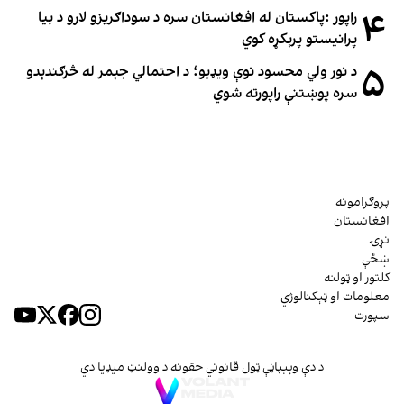
۴
راپور :پاکستان له افغانستان سره د سوداګریزو لارو د بیا
پرانیستو پرېکړه کوي
۵
د نور ولي محسود نوې ویډیو؛ د احتمالي جېمر له څرګندېدو
سره پوښتنې راپورته شوي
پروګرامونه
افغانستان
نړۍ
ښځې
کلتور او ټولنه
معلومات او ټېکنالوژي
سپورت
د دې وېبپاڼې ټول قانوني حقونه د وولنټ میډیا دي