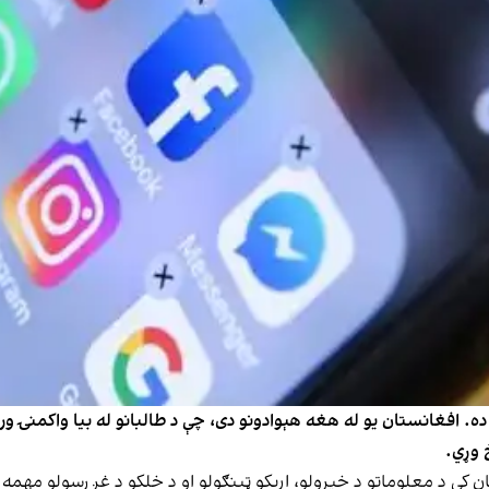
رابره ده. افغانستان یو له هغه هېوادونو دی، چې د طالبانو له بیا واکمنۍ 
 وړي.
 کې د معلوماتو د خپرولو، اړیکو ټینګولو او د خلکو د غږ رسولو مهمه و