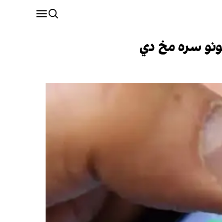
ګونو سره مخ دي