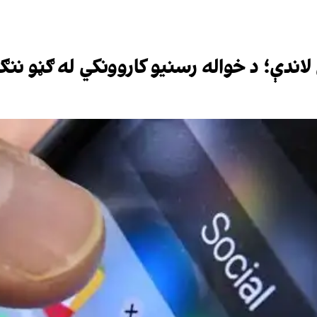
لاندې؛ د خواله رسنیو کاروونکي له ګڼو نن