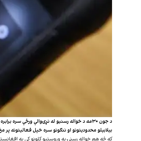
د جون ۳۰مه د خواله رسنیو له نړۍوالې ورځې سره ب
بېلابېلو محدودیتونو او ننګونو سره خپل فعالیتونه پر مخ
که څه هم خواله رسنۍ په وروستیو کلونو کې په افغانستان