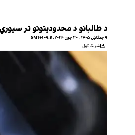
د طالبانو د محدودیتونو تر سیوري 
۹ چنگاښ ۱۴۰۵ - ۳۰ جون ۲۰۲۶، ۰۹:۱۱ GMT+۱
شریک کول