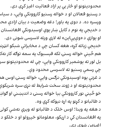
محدودیتونو او څار یې پر ازاد فعالیت اغېز کړی دی.
د رسنیو فعالان او د خواله رسنیو کاروونکي وایي، د سیا
ورسره ده. د دوی په باور؛ دغه وضعیت د بیان ازادي محدو
د خدیجې په نوم د کابل ښار یوې اوسېدونکې افغانستان ان
او یوازې د «وي‌پي‌اېن» له لارې ورته لاسرسی شونی دی.
خدیجې زیاته کړه، هغه کسان چې د مخابراتي شبکو انټرنېټ 
هم ځینې خواله رسنۍ لکه فېسبوک په سمه توګه کار نه‌ک
بل لور ته یوشمېر کاروونکي وایي، چې له محدودیتونو سر
چې رسمي رسنیو ته لاسرسی محدود وي.
د غزني یوه اوسېدونکې نرګس وایي، خواله رسنۍ اوس هم 
محدودیتونه او د ژوند سخت شرایط له نړۍ سره شریکوي
خو ځینې نور کاروونکي بیا خواله رسنۍ د اندېښنې او ګوا
د طالبانو د کړنو په اړه نیوکه کړې وه.
د هغه په وینا؛ اوس خلک د طالبانو له وېرې نه‌شي کولی
په افغانستان کې د اړیکو، معلوماتو خپرولو او د خلکو د غ
اغېزمن شوي دي.