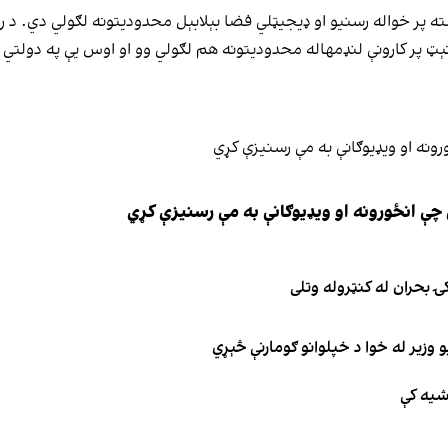
ته پر خواله رسنیو او ډیجیټلي فضا بېلابېل محدودیتونه لګولي دي. د را
ېټ پر کارونې لنډمهاله محدودیتونه هم لګولي وو او اوس یې په دولتي اد
چې انځورونه او ویډیوګانې به مې رسنیزې کړي
ۍ بحران له کنټروله وتلی
 وزیر له خوا د خپلوانو ګومارنې څېړي
اشیه کې