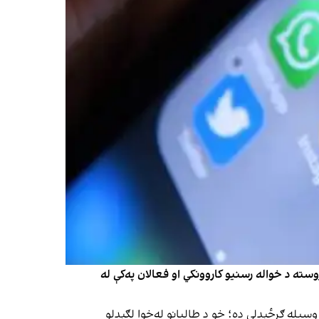
وروسته د خواله رسنیو کاروونکي او فعالان په‌کې له
سیله ګرځېدلې ده؛ خو د طالبانو له‌خوا لګېدلو