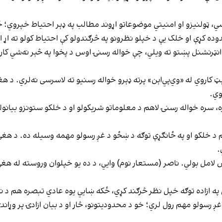
سي، ټولنیزو او امنیتي موضوعاتو اړوند مطالب په ډېر احتیاط خپروي؛ ځ
ده کړې او خلک یې د خپلو نظرونو په څرګندولو کې احتیاط کولو ته اړ 
ټرنشنل پښتو ته ویلي، چې خواله رسنۍ اوس د پخوا په څېر نه‌شي کارول
کاروي له «وي‌پي‌اېن» پرته ډېرو خواله رسنیو ته لاسرسی نه‌لري. د هغې 
وي.
ه، سره خواله رسنۍ لاهم د معلوماتو شریکولو او د خلکو ستونزو بیانو
د خلکو او په ځانګړې توګه د ښځو د غږ رسولو مهمه وسیله ده. د هغې
.
ښ لامل بولي. ناصر (مستعار نوم) وایي، د ده یو خپلوان وروسته له هغې
 په ازاده توګه خپل نظر څرګند کړي، ځکه ښایي یوه عادي تبصره هم د ن
ږ رسولو مهم رول لري؛ خو د محدودیتونو، څار او د بیان ازادۍ پر وړاند