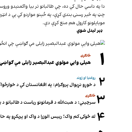
دا په داسې حال کې ده، چې طالبانو تر بیا واکمنېدو وروس
چټ په څېر رسنۍ بندې کړي، په ځینو مواردو کې یې د انټرن
موبایلونو کارول هم منع کړي دي.
ډېر لیدل شوي
۱
ځانګړی
هیلۍ وایي مولوي عبدالبصیر زابلی مې ګواښي 
۲
روغتیا او ژوند
د خوړو نړیوال پروګرام: په افغانستان کې د خوارځواک
۳
ځانګړی
سرچینې: د هبت‌الله د فرمانونو ریاست د طالبانو د یو
۴
له څوکۍ کم واک؛ رییس الوزرا د واک او پرېکړو په ح