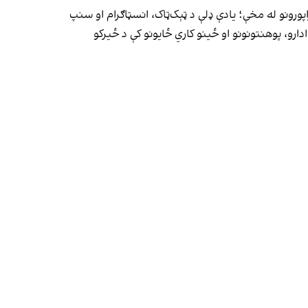
پورونو له مخې؛ یادې ډلې د ټېک‌ټاک، انسټاګرام او سنپ
ارو، پوهنتونونو او ځینو کاري ځایونو کې د ځیرکو