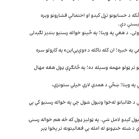
که د حسابونو تړل کېدو او احتمالي فشارونو وېره
اېستي دي.
ی. د هغې په وینا؛ په ځینو خواله رسنیو بندیز لګېدلی
په خبره؛ ان کله ناکله د «وي‌پي‌اېن» په کارولو سره
لو تر ټولو مهمه وسیله ده؛ په ځانګړي ډول هغه مهال
 په وینا؛ ښځې د همدې لارې خپلې ستونزې،
 د طالبانو له‌خوا ونیول شول چې په خواله رسنیو کې یې
یول کېدو لامل شي. په ټولیز ډول که څه هم خواله رسنۍ
ې د شته خنډونو له امله یې فعالیتونه تر پخوا ډېر