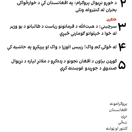
۲
د خوړو نړیوال پروګرام: په افغانستان کې د خوارځواکۍ
بحران له کنټروله وتلی
ځانګړی
۳
سرچینې: د هبت‌الله د فرمانونو ریاست د طالبانو د یو وزیر
له خوا د خپلوانو ګومارنې څېړي
۴
له څوکۍ کم واک؛ رییس الوزرا د واک او پرېکړو په حاشیه کې
۵
ګورډن براون د افغان نجونو د زده‌کړو د ملاتړ لپاره د نړیوال
صندوق د جوړېدو غوښتنه کړې
پروګرامونه
افغانستان
نړۍ
ښځې
کلتور او ټولنه