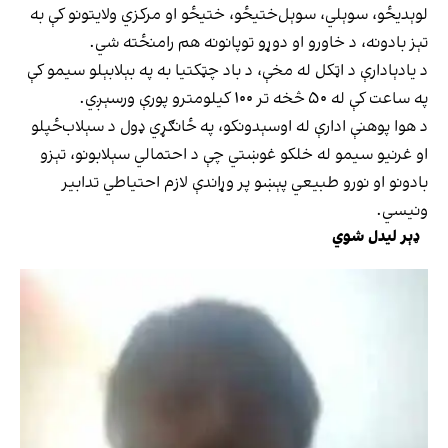
لوېدیځو، سوېلي، سوېل‌ختیځو، ختیځو او مرکزي ولایتونو کې به
تېز بادونه، د خاورو او دوړو توپانونه هم رامنځته شي.
د یادېادارې د اټکل له مخې، د باد چټکتیا به په بېلابېلو سیمو کې
په ساعت کې له ۵۰ څخه تر ۱۰۰ کیلومترو پورې ورسېږي.
د هوا پوهنې ادارې له اوسېدونکو، په ځانګړي ډول د سېلاب‌ځپلو
او غرنیو سیمو له خلکو غوښتي چې د احتمالي سېلابونو، تېزو
بادونو او نورو طبیعي پېښو پر وړاندې لازم احتیاطي تدابیر
ونیسي.
ډېر لیدل شوي