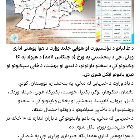
د طالبانو د ترانسپورټ او هوايي چلند وزارت د هوا پوهنې ادارې
ویلي، چې د پنجشنبې په ورځ (د چنګاښ ۱۱مه) د هېواد په ۱۶
ولایتونو کې د سختو بارانونو، تالندې او برېښنا، ناڅاپي سېلابونو او
تېزو بادونو اټکل شوی دی.
د یاد وزارت د خبرپاڼې له مخې، په بدخشان، نورستان، کونړ،
لغمان، ننګرهار، لوګر، پکتیا، خوست، پکتیکا، غزني، میدان‌وردګ،
کابل، پروان، کاپیسا، پنجشېر او بغلان ولایتونو کې د سختو
ورښتونو او د ناڅاپي سېلابونو د راوتلو احتمال شته.
د خبرپاڼې له مخې، په یادو ولایتونو کې د باران اندازه له ۱۰ څخه تر
۳۵ ملي‌مترو پورې اټکل شوې ده.
د هوا پوهنې ادارې همدارنګه خبرداری ورکړی چې په شمالي،