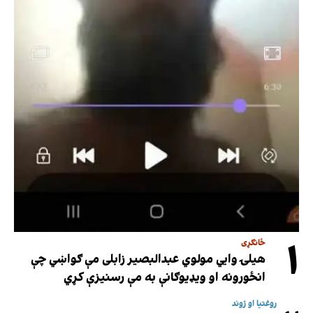
۱
ځانګړی
هیلۍ وایي مولوي عبدالبصیر زابلی مې ګواښي چې
انځورونه او ویډیوګانې به مې رسنیزې کړي
روغتیا او ژوند