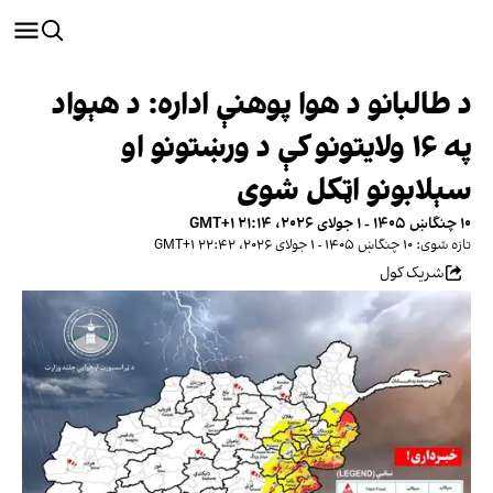
د طالبانو د هوا پوهنې اداره: د هېواد
په ۱۶ ولایتونو کې د ورښتونو او
سېلابونو اټکل شوی
۱۰ چنگاښ ۱۴۰۵ - ۱ جولای ۲۰۲۶، ۲۱:۱۴ GMT+۱
تازه شوی: ۱۰ چنگاښ ۱۴۰۵ - ۱ جولای ۲۰۲۶، ۲۲:۴۲ GMT+۱
شریک کول