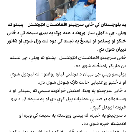
په بلوچستان کې ځایي سرچینو افغانستان انټرنشنل - پښتو ته
ویلي، چې د کوټې ښار اوړوند د هنه وړک په ببري سیمه کې د ځايي
خلکو او وسله‌والو ترمنځ په نښته کې دوه تنه وژل شوي او ۱۵نور
ټپیان شوی دي.
ځايي سرچینو افغانستان انټرنشنل - پښتو ته ویلي، چې نښته
نن مازيګر رامنځته شوې ده.
پولیسو ویلي چې ټپیان د درملنې لپاره روغتون ته لېږدول شوي
او د ځنیو روغتیایي حالت نازک ښودل شوی دی.
د ځايي سرچینو په وینا، امنیتي ځواکونه سیمې ته رسېدلي او د
وسله‌والو پر ضد یې عملیات پیل کړي دي او په سیمه کې د ډزو
غږونه اورېدل کېږي.
د سرچینو په خبره، له پېښې وروسته په سیمه کې ويره او
اندېښنه خپره شوې ده.