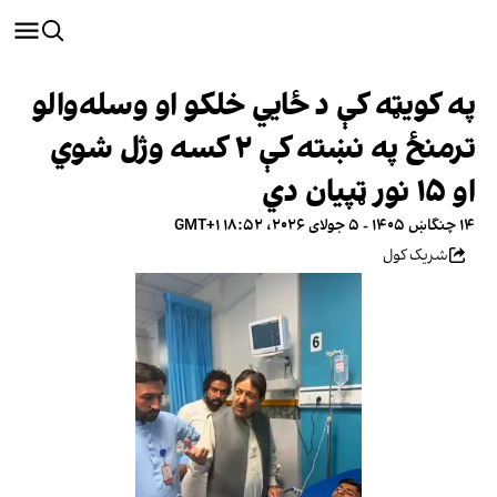
په کویټه کې د ځایي خلکو او وسله‌والو
ترمنځ په نښته کې ۲ کسه وژل شوي
او ۱۵ نور ټپیان دي
۱۴ چنگاښ ۱۴۰۵ - ۵ جولای ۲۰۲۶، ۱۸:۵۲ GMT+۱
شریک کول