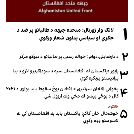
۱
لانګ وار ژورنال: متحده جبهه د طالبانو پر ضد د
جګړې او سیاسي بدلون شعار ورکوي
۲
د نارضایتۍ دوام؛ خواله رسنۍ پر طالبانو د نیوکو مرکز
۳
راپور :پاکستان له افغانستان سره د سوداګریزو لارو د بیا
پرانیستو پرېکړه کوي
۴
پخوانی افغان سرتیری؛د افغان پوځ سقوط باید یوازې د ۲۰۲۱
کال د پوځي پېښو له مخې ونه ارزول شي
ځانګړی
۵
خوشحال خان کاکړ: پاکستان بايد په افغانستان کې له
لاسوهنو ډډه وکړي