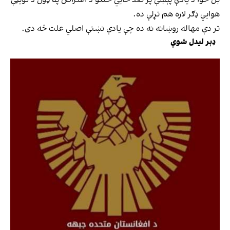
بل خوا د یادې پېښې پر ضد ځایي خلکو د اعتراض په ډول د کویټې
هوایي ډګر لاره هم تړلې ده.
تر دې مهاله روښانه نه ده چې یادې نښتې اصلي علت څه دی.
ډېر لیدل شوي