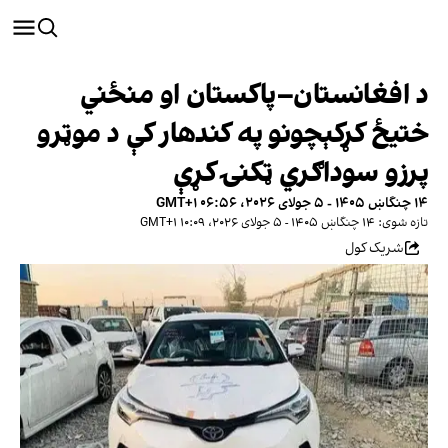
د افغانستان–پاکستان او منځني
ختیځ کړکېچونو په کندهار کې د موټرو
پرزو سوداګري ټکنۍ کړې
۱۴ چنگاښ ۱۴۰۵ - ۵ جولای ۲۰۲۶، ۰۶:۵۶ GMT+۱
تازه شوی: ۱۴ چنگاښ ۱۴۰۵ - ۵ جولای ۲۰۲۶، ۱۰:۰۹ GMT+۱
شریک کول