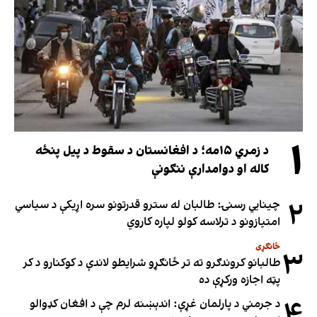
۱
د زمري ۱۵مه؛ د افغانستان د سقوط د پیل پنځه
کاله او دوامدارې ننګونې
۲
چینایي رسنۍ: طالبان له سترو قدرتونو سره اړیکې د سیاسي
امتیازونو د ترلاسه کولو لپاره کاروي
ځانګړی
۳
طالبانو کروندګرو ته تر ځانګړو شرایطو لاندې د کوکنارو د کر
پټه اجازه ورکړې ده
۴
د جرمني د پارلمان غړې: اندېښنه لرم چې د افغان کډوالو