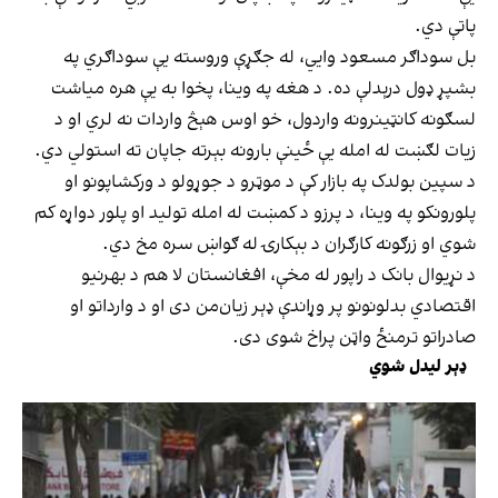
پاتې دي.
بل سوداګر مسعود وايي، له جګړې وروسته یې سوداګري په
بشپړ ډول درېدلې ده. د هغه په وینا، پخوا به یې هره میاشت
لسګونه کانټینرونه واردول، خو اوس هېڅ واردات نه لري او د
زیات لګښت له امله یې ځینې بارونه بېرته جاپان ته استولي دي.
د سپین بولدک په بازار کې د موټرو د جوړولو د ورکشاپونو او
پلورونکو په وینا، د پرزو د کمښت له امله تولید او پلور دواړه کم
شوي او زرګونه کارګران د بېکارۍ له ګواښ سره مخ دي.
د نړیوال بانک د راپور له مخې، افغانستان لا هم د بهرنیو
اقتصادي بدلونونو پر وړاندې ډېر زیان‌من دی او د وارداتو او
صادراتو ترمنځ واټن پراخ شوی دی.
ډېر لیدل شوي