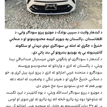
د کندهار ولایت د سپین بولدک د موټرو پرزو سوداګر وايي، د
افغانستان ـ پاکستان په ډيورنډ کرښه محدودیتونو او د منځني
ختیځ د جګړې له امله یې سوداګري نږدې درېدلې او سلګونه
کانټینرونه یې په بهرنیو بندرونو کې بند پاتې دي.
د کندهار د سوداګرۍ او پانګونې خونې مرستیال عبدالباقي بینا
ویلي، د پاکستان له لارې د وارداتو له محدودېدو وروسته
سوداګرو د متحده عربي اماراتو له لارې د پرزو لېږد پیل کړی و، خو
د منځني ختیځ جګړې او د هرمز تنګي د وضعیت له امله دغه
بهیر هم له جدي ستونزو سره مخ شوی دی.
د موټرو د پرزو سوداګر اسدالله ویلي، د یوه کانټینر د لېږد لګښت
له شاوخوا دوه زره ډالرو څخه اته زره ډالرو ته لوړ شوی او اوس
یې له ۳۰ زیات کانټینرونه په جاپان او متحده عربي اماراتو کې بند