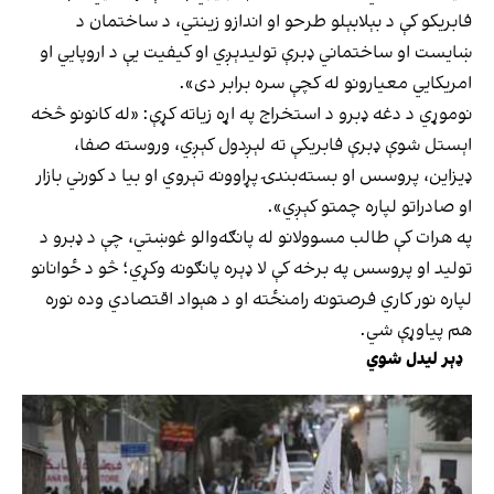
فابریکو کې د بېلابېلو طرحو او اندازو زینتي، د ساختمان د
ښایست او ساختماني ډبرې تولیدېږي او کیفیت یې د اروپايي او
امریکايي معیارونو له کچې سره برابر دی».
نوموړي د دغه ډبرو د استخراج په اړه زیاته کړې: «له کانونو څخه
اېستل شوې ډبرې فابریکې ته لېږدول کېږي، وروسته صفا،
ډیزاین، پروسس او بسته‌بندۍ پړاوونه تېروي او بیا د کورني بازار
او صادراتو لپاره چمتو کېږي».
په هرات کې طالب مسوولانو له پانګه‌والو غوښتي، چې د ډبرو د
تولید او پروسس په برخه کې لا ډېره پانګونه وکړي؛ څو د ځوانانو
لپاره نور کاري فرصتونه رامنځته او د هېواد اقتصادي وده نوره
هم پیاوړې شي.
ډېر لیدل شوي