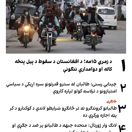
۱
د زمري ۱۵مه؛ د افغانستان د سقوط د پیل پنځه
کاله او دوامدارې ننګونې
۲
چینایي رسنۍ: طالبان له سترو قدرتونو سره اړیکې د سیاسي
امتیازونو د ترلاسه کولو لپاره کاروي
ځانګړی
۳
طالبانو کروندګرو ته تر ځانګړو شرایطو لاندې د کوکنارو د کر
پټه اجازه ورکړې ده
۴
لانګ وار ژورنال: متحده جبهه د طالبانو پر ضد د جګړې او