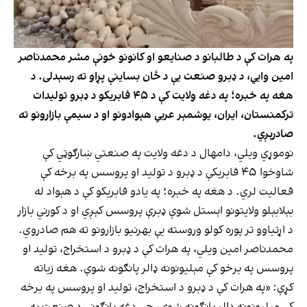
په هرات کې د طالبانو د صنایعو او کانونو خونې مشر محمدناصر
امین وایي، د ډبرو صنعت یې د ځان بساینې پړاو ته رسېدلی. د
هغه په خبره؛ په دغه ولایت کې د ۴۵ فابریکو د ډبرو تولیدات
ترکمنستان، ایران، یوشمېر عربي هېوادونو او د سیمې بازارونو ته
صادرېږي.
نوموړي‌ ویلي، دامهال د دغه ولایت په صنعتي ښارګوټي کې
شاوخوا ۴۵ فابریکې د ډبرو د تولید او پروسس په برخه کې
فعالیت لري. د هغه په خبره؛ په یادو فابریکو کې د هېواد له
بېلابېلو ولایتونو اېستل شوې ډبرې پروسس کېږي او د کورني بازار
د اړتیاوو تر پوره کولو وروسته یې بهرنیو بازارونو ته هم صادروي.
محمدناصر امین ویلي، په هرات کې د ډبرو د استخراج، تولید او
پروسس په برخو کې مېلیونونه ډالر پانګونه شوې. هغه زیاته
کړې: «په هرات کې د ډبرو د استخراج، تولید او پروسس په برخه
کې مېلیونونه ډالر پانګونه شوې، چې دغه پانګونې د صنعت په