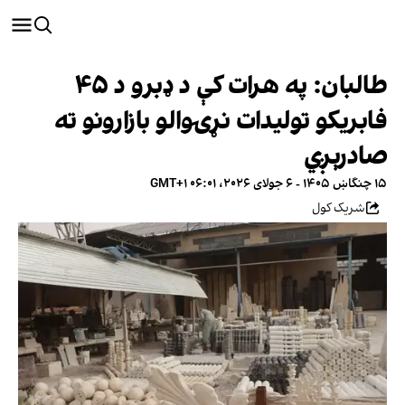
طالبان: په هرات کې د ډبرو د ۴۵
فابریکو تولیدات نړۍوالو بازارونو ته
صادرېږي
۱۵ چنگاښ ۱۴۰۵ - ۶ جولای ۲۰۲۶، ۰۶:۰۱ GMT+۱
شریک کول