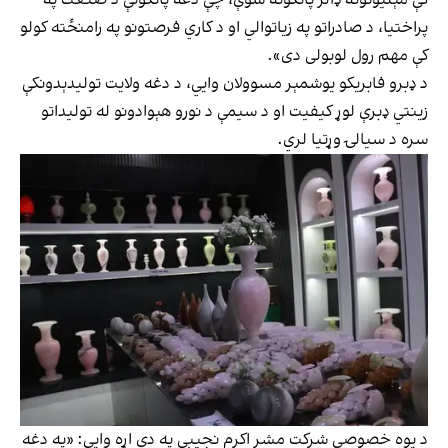
پراختیا، د صادراتو په زیاتوالي او د کاري فرصتونو په رامنځته کولو
کې مهم رول لوبولی دی».
د ډبرو فابریکو یوشمېر مسوولان وايي، د دغه ولایت تولیدېدونکې
زینتي ډبرې لوړ کیفیت او د سیمې د نورو هېوادونو له تولیداتو
سره د سیالۍ وړتیا لري.
د یوه خصوصي شرکت مشر اکرم نجیبي په دې اړه وايي: «په دغه