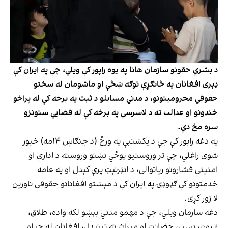
د بشري حقونو سازمان هانا په یوه راپور کې ویلي، چې په ایران کې
ډېری افغانان په ځانګړې توګه ښځې او ماشومان له سختو
حقوقي محرومیتونو، د مدني مسایلو د ثبت په برخه کې له پراخو
خنډونو او عدالت ته د لاسرسي په برخه کې له قضايي ستونزو
سره مخ دي.
په دغه راپور کې چې د یکشنبې په ورځ (د چنګاښ ۱۴مه) خپور
شوی راغلي، چې تر وروستیو پوځي نښتو وروسته د اداري او
امنیتي فشارونو زیاتوالی، د انټرنېټ پرې کېدل او په عامه
خدمتونو کې ګډوډۍ په ایران کې د مېشتو افغانانو حقوقي ناورین
لا ژور کړی.
دغه سازمان ویلي، چې د مهمو مدني پېښو لکه واده، طلاق،
زېږون، نسب، حضانت او میراث نه ثبتېدل، افغانان له خپلو