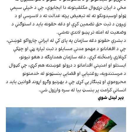
مخې د ایران نړۍوال مکلفیتونه دا ایجابوي، چې د خپلې سیمې
ټولو اوسېدونکو ته له تبعیض پرته عدالت ته د لاسرسي او د
زېږون د ثبت حق تضمین کړي او دغه حقونه باید د استوګنې د
وضعیت له امله تر پښو لاندې نه‌شي.
د بشري حقونو دغه سازمان په پای کې له ایراني چارواکو غوښتي،
چې د افغانانو د مهمو مدني مسایلو د ثبت لپاره رڼې او چټکې
کړنلارې رامنځته کړي. دغه سازمان همدارنګه د هغو نیونو،
اېستلو او امنیتي اقداماتو د درولو غوښتنه هم کړې، چې کډوال
د مرستندویه، روغتیايي او قضايي بنسټونو له خدمتونو
محروموي او ټینګار یې کړی چې د بهرنیو وګړو اړوند قوانین باید د
انساني کرامت پر بنسټ بیا له سره وارزول شي.
ډېر لیدل شوي