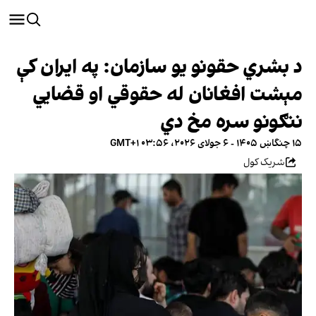
د بشري حقونو یو سازمان: په ایران کې
مېشت افغانان له حقوقي او قضايي
ننګونو سره مخ دي
۱۵ چنگاښ ۱۴۰۵ - ۶ جولای ۲۰۲۶، ۰۳:۵۶ GMT+۱
شریک کول