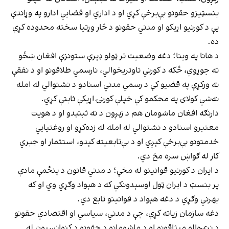
بنسټیزو حقونو بې‌برخې کړي او د اداري او قضايي ادارو په وړاندې
یې د کورنیو اړیکو او مدني حقونو د څار وړتیا سخته محدوده کړې
ده.
د هانا په وینا؛ دغه وضعیت تر ټولو ډېرې ستونزې افغان ښځو
ته جوړوي، ځکه د کورني تاوتریخوالي، نارسمي طلاقونو او د نفقې
نه ورکړې په قضیو کې د رسمي مدني اسنادو د نشتوالي له امله
نه‌شي کولای په محکمو کې خپلې کورنۍ اړیکې ثابتې کړي.
دارنګه افغان ماشومان هم د زېږون د نه ثبتېدو او د هویت
معتبرو اسنادو د نشتوالي له امله له زده‌کړو او روغتیايي
خدمتونو بې‌برخې کېږي او د بې‌تابعیته کېدو، استثمار او جبري
کار له ګواښ سره مخ دي.
د ایران د کورنیو قوانینو له مخې؛ د مدني قانون د پنځمې مادې
پر بنسټ د ایران ټول اوسېدونکي که د هېواد وګړي وي او که
بهرني وګړي د دغه هېواد د قوانینو تابع دي.
دغه سازمان زیاته کړې، چې د مدني، سیاسي او اقتصادي حقونو
د نړۍوالو میثاقونو او د ماشومانو د حقونو د کنوانسیون له