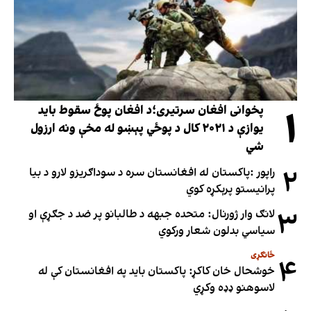
۱
پخوانی افغان سرتیری؛د افغان پوځ سقوط باید
یوازې د ۲۰۲۱ کال د پوځي پېښو له مخې ونه ارزول
شي
۲
راپور :پاکستان له افغانستان سره د سوداګریزو لارو د بیا
پرانیستو پرېکړه کوي
۳
لانګ وار ژورنال: متحده جبهه د طالبانو پر ضد د جګړې او
سیاسي بدلون شعار ورکوي
ځانګړی
۴
خوشحال خان کاکړ: پاکستان بايد په افغانستان کې له
لاسوهنو ډډه وکړي