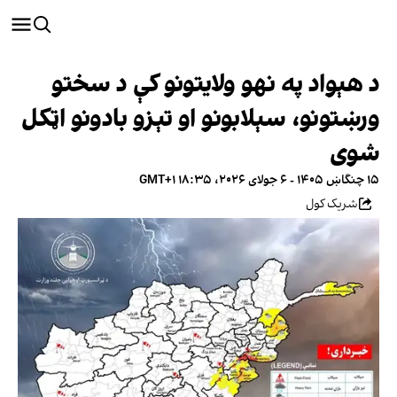
د هېواد په نهو ولایتونو کې د سختو
ورښتونو، سېلابونو او تېزو بادونو اټکل
شوی
۱۵ چنگاښ ۱۴۰۵ - ۶ جولای ۲۰۲۶، ۱۸:۳۵ GMT+۱
شریک کول