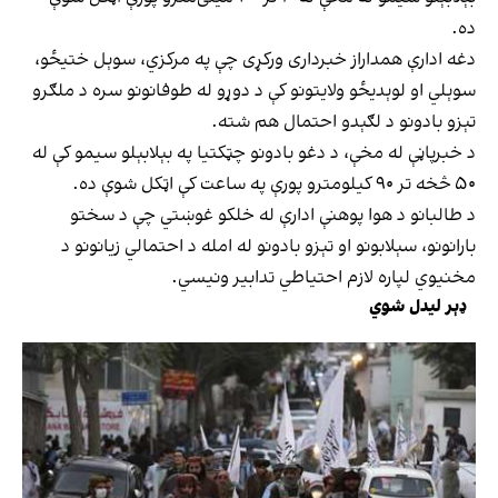
ده.
دغه ادارې همداراز خبرداری ورکړی چې په مرکزي، سوېل ختیځو،
سوېلي او لوېدیځو ولایتونو کې د دوړو له طوفانونو سره د ملګرو
تېزو بادونو د لګېدو احتمال هم شته.
د خبرپاڼې له مخې، د دغو بادونو چټکتیا په بېلابېلو سیمو کې له
۵۰ څخه تر ۹۰ کیلومترو پورې په ساعت کې اټکل شوې ده.
د طالبانو د هوا پوهنې ادارې له خلکو غوښتي چې د سختو
بارانونو، سېلابونو او تېزو بادونو له امله د احتمالي زیانونو د
مخنیوي لپاره لازم احتیاطي تدابیر ونیسي.
ډېر لیدل شوي