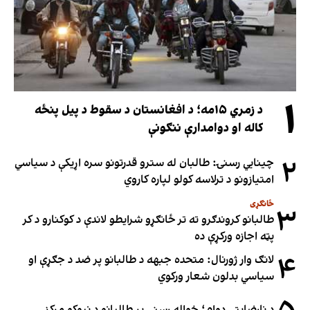
۱
د زمري ۱۵مه؛ د افغانستان د سقوط د پیل پنځه
کاله او دوامدارې ننګونې
۲
چینایي رسنۍ: طالبان له سترو قدرتونو سره اړیکې د سیاسي
امتیازونو د ترلاسه کولو لپاره کاروي
ځانګړی
۳
طالبانو کروندګرو ته تر ځانګړو شرایطو لاندې د کوکنارو د کر
پټه اجازه ورکړې ده
۴
لانګ وار ژورنال: متحده جبهه د طالبانو پر ضد د جګړې او
سیاسي بدلون شعار ورکوي
د نارضایتۍ دوام؛ خواله رسنۍ پر طالبانو د نیوکو مرکز