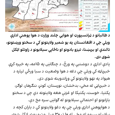
د طالبانو د ټرانسپورټ او هوايي چلند وزارت د هوا‌‌ پوهنې ادارې
ویلي چې د افغانستان په یو شمېر ولایتونو کې د سختو ورښتونو،
تالندې او برېښنا، تېزو بادونو او ناڅاپي سېلابونو د راوتلو اټکل
شوی دی.
یادې ادارې د دوشنبې په ورځ، د چنګاښ په ۱۵مه، په خپره کړې
خبرپاڼه کې ویلي چې دغه د هوا وضعیت د سبا ورځې لپاره د
هېواد په نهو ولایتونو کې وړاندوینه شوی دی.
د خبرپاڼې له مخې، بدخشان، نورستان، کونړ، ننګرهار، لوګر،
پکتیا، خوست، پکتیکا او غزني هغه ولایتونه دي چې د سختو
بارانونو او احتمالي سېلابونو له ګواښ سره مخ دي.
د هواپوهنې ادارې ویلي چې په دغو ولایتونو کې د باران کچه د
بېلابېلو سیمو له مخې له ۱۰ تر ۳۰ میلی‌مترو پورې اټکل شوې