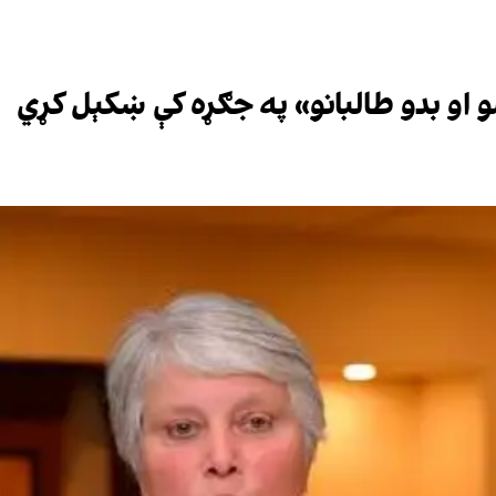
 او بدو طالبانو» په جګړه کې ښکېل کړي