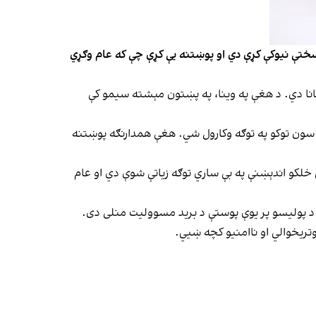
ختې نیوکې کړې دي او پوښتنه یې کړې چې که عام وګړي
انا دي. د هغې په وینا، په پښتون مېشته سیمو کې
 سون توکو په توګه وکارول شي. هغې همدارنګه پوښتنه
 خلکو اندېښنې په بې ساري توګه زیاتې شوې دي او عام
ې د پولیسو پر یوې پوستې د برید مسوولیت منلی دی.