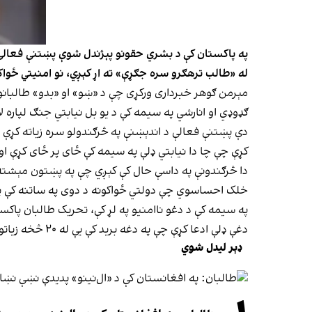
په پاکستان کې د بشري حقونو پېژندل شوې پښتنې فعالې 
له «طالب ترهګرو سره جګړې» ته اړ کېږي، نو امنیتي ځواکو
مېرمن ګوهر خبرداری ورکړی چې د «ښو» او «بدو» طالبانو
ګډوډي او انارشي په سیمه کې د یو بل نیابتي جنګ لپاره لا
دې پښتنې فعالې د اندېښنې په څرګندولو سره زیاته کړې
کړې چې چا دا نیابتي ډلې په سیمه کې ځای پر ځای کړې او
دا څرګندونې په داسې حال کې کېږي چې په پښتون مېشته س
خلک احساسوي چې دولتي ځواکونه د دوی په ساتنه کې پا
په سیمه کې د دغو ناامنیو په لړ کې، تحریک طالبان پاکس
دغې ډلې ادعا کړې چې په دغه برید کې یې له ۲۰ څخه زیاتو پاکستاني ځواکونو ته مرګ ژوبله اړولې ده، چې دا په سیمه کې د روان تاوتریخوالي او ناامنیو کچه ښيي.
ډېر لیدل شوي