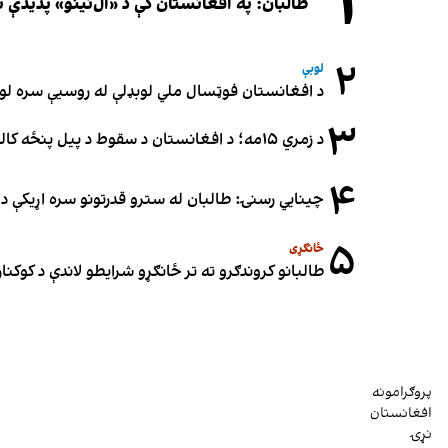
۱
طالبان: په افغانستان کې د «ال‌نینو» پدید
۲
لوبې
د افغانستان فوټسال ملي لوبډلې له روسیې سره لوبه ۳-۳ مساوي 
۳
د زمري ۱۵مه؛ د افغانستان د سقوط د پیل پنځه کاله او دوامدارې ننګونې
۴
چینایي رسنۍ: طالبان له سترو قدرتونو سره اړیکې د س
۵
ځانګړی
طالبانو کروندګرو ته تر ځانګړو شرایطو لاندې د کوکنارو
پروګرامونه
افغانستان
نړۍ