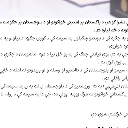
بشرا ګوهر، د پاکستان پر امنیتي ځواکونو او د بلوچستان پر حکومت س
نه د څه لپاره دي.
 په جګړه کې د پښتنو ښکېلول په سیمه کې د کورنۍ جګړې د پیلولو په م
ره هواروي.
 چې په دې نوي نیابتي جنګ کې به یو ځل بیا د دوی ماشومان د جګړې د
 پیاوړې کړې دي.
یمو او بلوچستان کې د ناامنیو او وسله والو بریدونو له امله د ځايي
تې راغلي دي.
تان (ټي‌ټي‌پي) په دې وروستیو کې د بلوچستان ایالت په زیارت سیمه ک