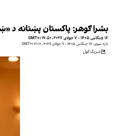
بشرا ګوهر: پاکستان پښتانه د «ښو
۱۶ چنگاښ ۱۴۰۵ - ۷ جولای ۲۰۲۶، ۱۹:۵۱ GMT+۱
تازه شوی: ۱۶ چنگاښ ۱۴۰۵ - ۷ جولای ۲۰۲۶، ۲۱:۱۰ GMT+۱
شریک کول