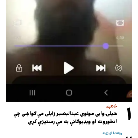
۱
ځانګړی
هیلۍ وایي مولوي عبدالبصیر زابلی مې ګواښي چې
انځورونه او ویډیوګانې به مې رسنیزې کړي
روغتیا او ژوند