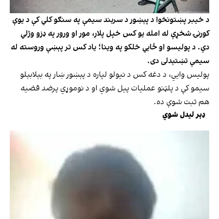
د خیبر پښتونخوا د پېښور د سربند سيمې په سنګو کلي کې د یوې
کورنۍ شخړې له امله یو کس خپل پلار، مور او ورور په ډزو وژلي
دي. د پوليسو او ځایي خلکو په وینا؛ یاد کس تر پېښې وروسته له
سيمې تښتېدلی دی.
پوليس وایي، د دغه کس د نيولو لپاره د پېښور ښار په بېلابېلو
سيمو کې د پلټنو عملیات پيل شوي او د نوموړي پرضد قضیه
هم ثبت شوې ده.
ډېر لیدل شوي