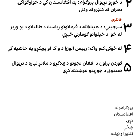
۲
د خوړو نړیوال پروګرام: په افغانستان کې د خوارځواکۍ
بحران له کنټروله وتلی
ځانګړی
۳
سرچینې: د هبت‌الله د فرمانونو ریاست د طالبانو د یو وزیر
له خوا د خپلوانو ګومارنې څېړي
۴
له څوکۍ کم واک؛ رییس الوزرا د واک او پرېکړو په حاشیه کې
۵
ګورډن براون د افغان نجونو د زده‌کړو د ملاتړ لپاره د نړیوال
صندوق د جوړېدو غوښتنه کړې
پروګرامونه
افغانستان
نړۍ
ښځې
کلتور او ټولنه