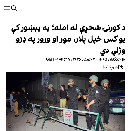
د کورنۍ شخړې له امله؛ په پېښور کې
یو کس خپل پلار، مور او ورور په ډزو
وژلي دي
۱۶ چنگاښ ۱۴۰۵ - ۷ جولای ۲۰۲۶، ۰۴:۲۸ GMT+۱
شریک کول