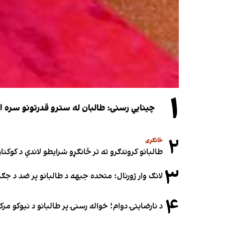
۱
چینایي رسنۍ: طالبان له سترو قدرتونو سره اړی
۲
ځانګړی
طالبانو کروندګرو ته تر ځانګړو شرایطو لاندې د کوکنارو
۳
لانګ وار ژورنال: متحده جبهه د طالبانو پر ضد د ج
۴
د نارضایتۍ دوام؛ خواله رسنۍ پر طالبانو د نیوکو مرک