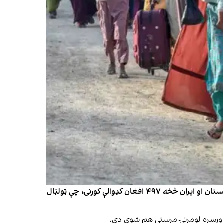
د طالبانو د کډوالو ستونزو ته د رسېدنې عالي کمېسیون دارالانشاء په خپل ورځني راپور کې ویلي، چې د چنګاښ په ۱۶مه نېټه له پاکستان او ایران څخه ۴۹۷ افغان کډوالې کورنۍ، چې ټولټال
نګ ورسره لومړنۍ مرستې هم شوې دي.