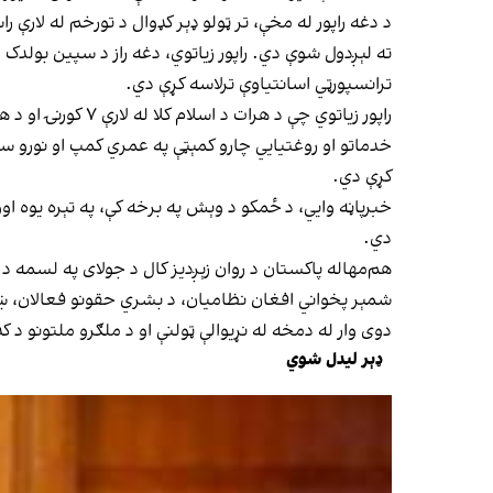
ترانسپورټي اسانتیاوې ترلاسه کړې دي.
کړې دي.
دي.
هم‌مهاله پاکستان د روان زېږدیز کال د جولای په لسمه د
شمېر پخواني افغان نظامیان، د بشري حقونو فعالان، ښځ
دوی وار له دمخه له نړیوالې ټولنې او د ملګرو ملتونو د
ډېر لیدل شوي