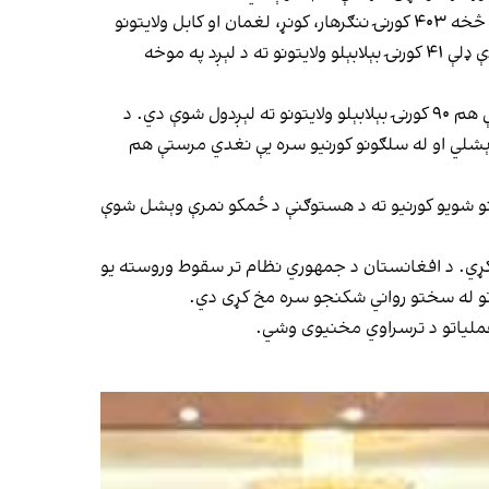
د دغه راپور له مخې، تر ټولو ډېر کډوال د تورخم له لارې راستانه شوي چې د ۴۱۳ کورنیو ۲۱۹۹ تنه پکې شامل دي او له هغې جملې څخه ۴۰۳ کورنۍ ننګرهار، کونړ، لغمان او کابل ولایتونو
ته لېږدول شوې دي. راپور زیاتوي، دغه راز د سپین بولدک له لارې ۷۵ کورنۍ چې ۳۷۵ تنه کېږي هېواد ته داخلې شوې دي، چې له دې ډلې ۴۱ کورنۍ بېلابېلو ولایتونو ته د لېږد په موخه
راپور زیاتوي چې د هرات د اسلام کلا له لارې ۷ کورنۍ او د هلمند د بهرامچې له لارې ۲ کورنۍ هېواد ته راستنې شوې دي او په کابل کې هم ۹۰ کورنۍ بېلابېلو ولایتونو ته لېږدول شوې دي. د
ري کمپ او نورو سیمو کې پر راستنېدونکو کډوالو ۷۴۲۰ خوراکه ډوډۍ او ۵۱۲ سیمکارتونه وېشلي او له سلګونو کورنیو سره یې نغدي مرستې هم
مکو د وېش په برخه کې، په تېره یوه اوونۍ کې په ننګرهار، فراه، هلمند، فاریاب او نیمروز ولایتونو کې ۶۱۵ راستنو شویو کورنیو ته د هستوګنې د ځمکو نمرې وېشل شوې
یل کړي. د افغانستان د جمهوري نظام تر سقوط وروسته یو
تو له سختو رواني شکنجو سره مخ کړی دي.
 عملیاتو د ترسراوي مخنیوی وشي.