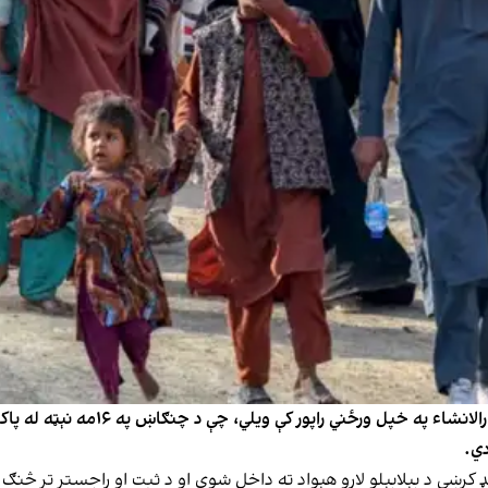
 کرښې د بېلابېلو لارو هېواد ته داخل شوي او د ثبت او راجستر تر څ