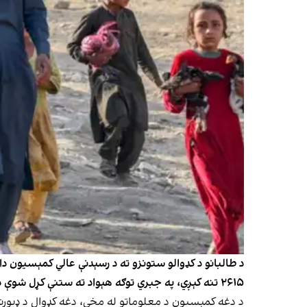
۲۶۱۵ تنه کېږي، په جبري توګه هېواد ته ستنې کړل شوې دي.
د دغه کمېسیون د معلوماتو له مخې، دغه کډوال د ډیورنډ