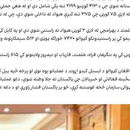
خدماتو او روغتیايي چارو کمېټې په عم
خبرپاڼه وایي، د ځ
 افغان کډوالو د اېستل کېدو اړوند د عملیاتو یوه نوې او پرخه څپه پ
ینه فعالانې او خبریالان چې پاکستان ته جلا وطنه شوي،‌ دغو عملیا
 کډوالۍ سازمان څخه غوښتنه کړې، څو پر پاکستان فشار راوړي او د دغه