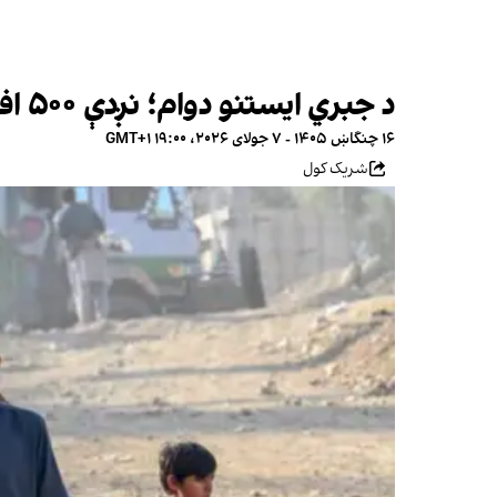
د جبري ایستنو دوام؛ نږدې ۵۰۰ افغان کډوالې کورنۍ په جبري ډول هېواد ته ستنې کړل شوي
۱۶ چنگاښ ۱۴۰۵ - ۷ جولای ۲۰۲۶، ۱۹:۰۰ GMT+۱
شریک کول