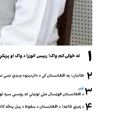
۱
له څوکۍ کم واک؛ رییس الوزرا د واک او پرېکړ
۲
طالبان: په افغانستان کې د «ال‌نینو» پدیدې نښې 
۳
لوبې
د افغانستان فوټسال ملي لوبډلې له روسیې سره لوبه ۳-۳ مساوي 
۴
د زمري ۱۵مه؛ د افغانستان د سقوط د پیل پنځه کاله او دوامدارې ننګونې