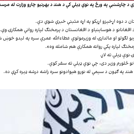
مري د چارشنبې په ورځ په نوي ډیلي کې د هند د بهرنیو چارو وزارت له مرست
ان د دوه اړخیزو اړیکو په اړه مثبتې خبرې شوې دي.
فغانانو د هوساینېاو د افغانستان د پرمختګ لپاره روانې همکارۍ وې.
وبو لګولو او مالدارۍ له وزیرمولوي عطاءالله عمري سره په لیدو خوښ 
رمختګ لپاره پکې روانه همکاري هم شامله وه».
نوي ډیلي ته لاړ.
بانو څلورم وزیر دی، چې نوي ډیلي ته سفر کوي.
 هند په ګډون د سیمې له نورو هېوادونو سره راشه درشه ډېره کړې ده.