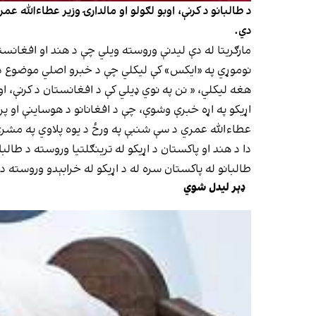
د طالبانو د کرنې، اوبو لګولو او مالدارۍ وزیر عطاءالله ع
دي.
مارګریتا له دې لیدنې وروسته ویلي چې د هند او افغانست
نوموړي په «ایکس» کې لیکلي چې د خبرو اصلي موضوع د ا
هغه لیکلي، « نن په نوي ډیلي کې د افغانستان د کرنې، ا
اړیکو په اړه خبرې وشوې، چې د افغانانو د هوساینې او پ
عطاءالله عمري د سې شنبې په ورځ د یوه پلاوي په مشرۍ 
دا د هند او پاکستان د اړیکو له ترینګلتیا وروسته د طال
طالبانو له پاکستان سره له د اړیکو له خرابېدو وروسته د
ډېر لیدل شوي