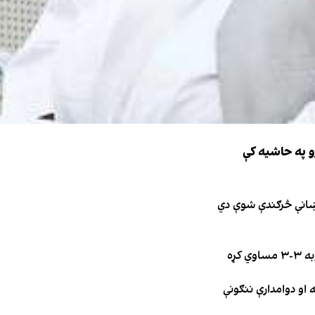
و په حاشیه کې
نښانې څرګندې شوې دي
کړه