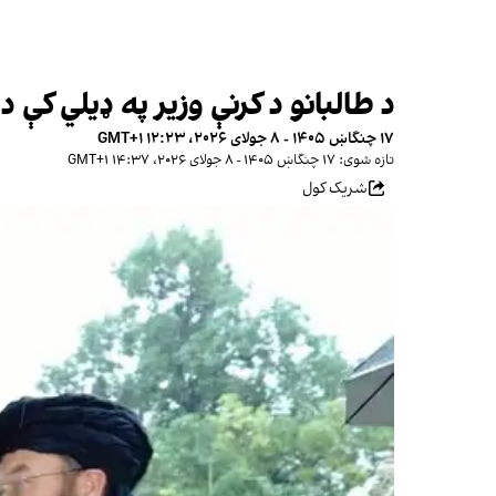
د طالبانو د کرنې وزیر په ډیلي کې 
۱۷ چنگاښ ۱۴۰۵ - ۸ جولای ۲۰۲۶، ۱۲:۲۳ GMT+۱
تازه شوی: ۱۷ چنگاښ ۱۴۰۵ - ۸ جولای ۲۰۲۶، ۱۴:۳۷ GMT+۱
شریک کول