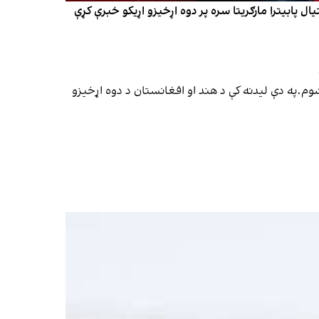
یال پابیترا مارګریتا سره پر دوه اړخیزو اړیکو خبرې کړې
شوم.په دې لیدنه کې د هند او افغانستان د دوه اړخیزو