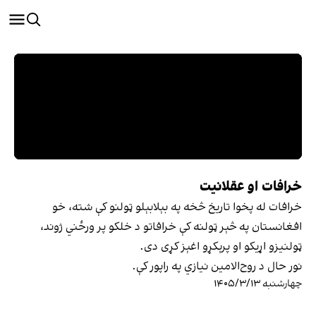
خرافات او عقلانیت
خرافات له پخوا تاریخ څخه په بېلابېلو ټولنو کې شته، خو
افغانستان په څېر ټولنه کې خرافاتو د خلکو پر ورځني ژوند،
ټولنیزو اړیکو او پرېکړو اغېز کړی دی.
نور حال د روح‌الامین نیازي په راپور کې.
چهارشنبه ۱۴۰۵/۳/۱۳