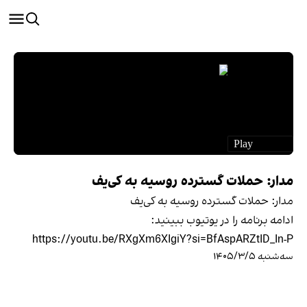
مدار: حملات گسترده روسیه به کی‌یف
مدار: حملات گسترده روسیه به کی‌یف
ادامه برنامه را در یوتیوب ببینید:
https://youtu.be/RXgXm6XIgiY?si=BfAspARZtID_In-P
سه‌شنبه ۱۴۰۵/۳/۵