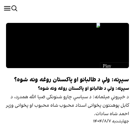
سپړنه: ولې د طالبانو او پاکستان روغه ونه شوه؟
سپړنه: ولې د طالبانو او پاکستان روغه ونه شوه؟
د خپرونې مېلمانه: د سیاسي چارو شنونکی ضیا الله همدرد، د
کابل پوهنتون پخوانی استاد محبوب شاه محبوب او پخوانی وزیر
احمد شاه سادات.
چهارشنبه ۱۴۰۴/۸/۷