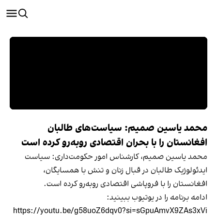
محمد یاسین صمیم: سیاست‌های طالبان
افغانستان را با بحران اقتصادی روبه‌رو کرده است
محمد یاسین صمیم، کارشناس امور حکومت‌داری: سیاست
ایدئولوژیک طالبان در قبال زنان و تنش با همسایگان،
افغانستان را با فروپاشی اقتصادی روبه‌رو کرده است.
ادامه برنامه را در یوتیوب ببینید:
https://youtu.be/g58uoZ6dqv0?si=sGpuAmvX9ZAs3xVi