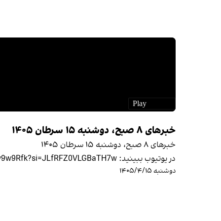
خبرهای ۸ صبح، دوشنبه ۱۵ سرطان ۱۴۰۵
خبرهای ۸ صبح، دوشنبه ۱۵ سرطان ۱۴۰۵
در یوتیوب ببينيد: https://youtu.be/b2kUw9w9Rfk?si=JLfRFZ0VLGBaTH7w
دوشنبه ۱۴۰۵/۴/۱۵