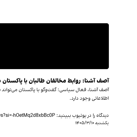
آصف آشنا: روابط مخالفان طالبان با پاکستا
آصف آشنا، فعال سیاسی: گفت‌وگو با پاکستان می‌تواند
اطلاعاتی وجود دارد.
دیدگاه را در یوتیوب ببينيد: https://youtu.be/uz5C73W6-Os?si=-hOetMq2d8xbBc0P
یکشنبه ۱۴۰۵/۳/۱۰