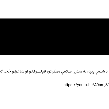
 شلمې پېړۍ له سترو اسلامي مفکرانو، فیلسوفانو او شاعرانو څخه ګڼل 