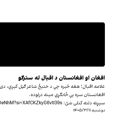
افغان او افغانستان د اقبال له سترګو
علامه اقبال؛ هغه څېره چې د ختیځ شاعر ګڼل کېږي، دی د
افغانستان سره یې ځانګړې مینه درلوده.
سپړنه دلته کتلی شئ: https://youtu.be/A0omjSDeNhM?si=XAfCKZkyG6vtI39s
دوشنبه ۱۴۰۵/۳/۱۱