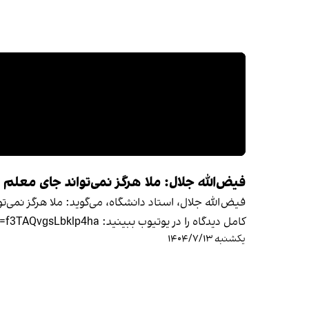
فیض‌الله جلال: ملا هرگز نمی‌تواند جای معلم را
فیض‌الله جلال، استاد دانشگاه، می‌گوید: ملا هرگز نمی‌تو
کامل دیدگاه را در یوتیوب ببینید: https://youtu.be/hwwss-UQAtI?si=f3TAQvgsLbklp4ha
یکشنبه ۱۴۰۴/۷/۱۳