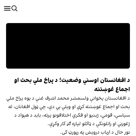
د افغانستان اوسني وضعیت؛ د پراخ ملي بحث او
اجماع غوښتنه
د افغانستان پخواني ولسمشر محمد اشرف غني د یوه پراخ ملي
بحث او اجماع غوښتنه کړې او ویلي یې دي، چې ټول افغانان، له
سیاسي، قومي، ژبنیو او فکري اختلافونو پرته، باید د هېواد د
ژغورنې او راتلونکي د ټاکلو لپاره ګډ کار وکړي.
نور حال د ارباب دروېش په رپورټ کی.