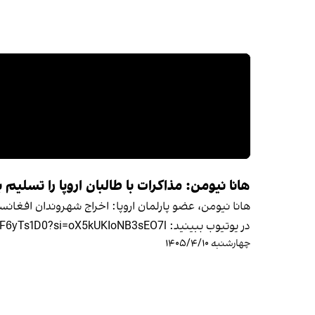
هانا نیومن: مذاکرات با طالبان اروپا را تسلیم 
هانا نیومن، عضو پارلمان اروپا: اخراج شهروندان افغانست
در یوتیوب ببينيد: https://youtu.be/kM3F6yTs1D0?si=oX5kUKIoNB3sEO7l
چهارشنبه ۱۴۰۵/۴/۱۰