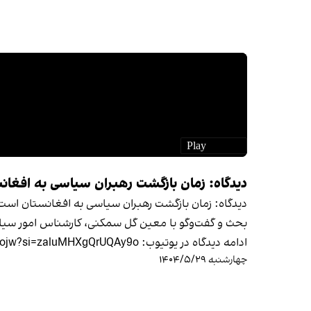
دیدگاه: زمان بازگشت رهبران سیاسی به افغا
دیدگاه: زمان بازگشت رهبران سیاسی به افغانستان است
بحث و گفت‌وگو با معین گل سمکنی، کارشناس امور سیاس
ادامه دیدگاه در یوتیوب: https://youtu.be/0DKglWPWojw?si=zaluMHXgQrUQAy9o
چهارشنبه ۱۴۰۴/۵/۲۹