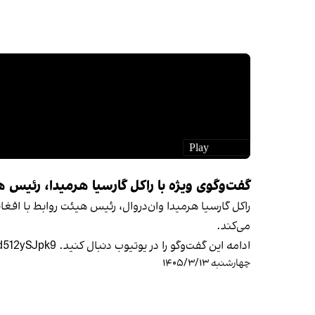
گفت‌وگوی ویژه با راکل گارسیا هرمیدا، رئیس هی
راکل گارسیا هرمیدا وان‌در‌وال، رئیس هیئت روابط با افغ
می‌کند.
ادامه این گفت‌وگو را در یوتیوب دنبال کنید. https://youtu.be/9S4IBDFPDsw?si=iJNLGSd512ySJpk9
چهارشنبه ۱۴۰۵/۳/۱۳