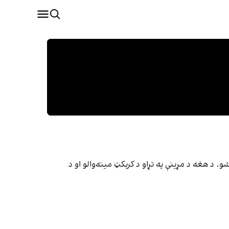
 په عمر د ورپېښې ناروغۍ له امله وفات شو. د هغه د مړینې په تړاو د کرېکټ مینه‌والو او د