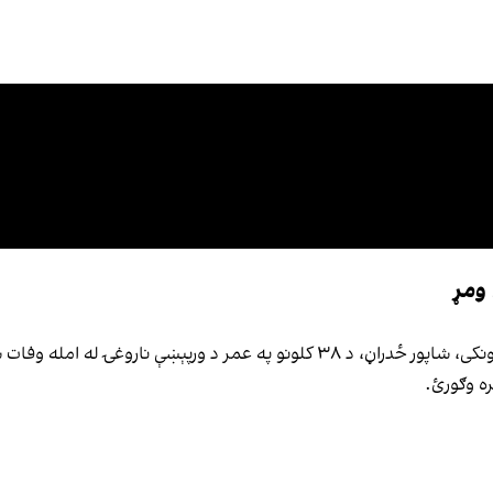
 ومړ
د افغانستان د کرېکټ ملي لوبډلې پخوانی چټک توپ اچوونکی، شاپور ځدراڼ، د ۳۸ کلونو
ره وګورئ.